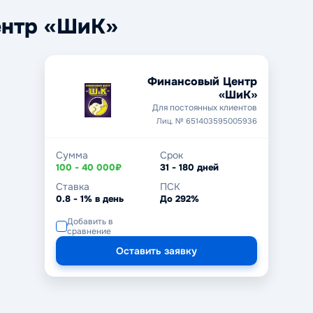
нтр «ШиК»
Финансовый Центр
«ШиК»
Для постоянных клиентов
Лиц. № 651403595005936
Сумма
Срок
100 - 40 000₽
31 - 180 дней
Ставка
ПСК
0.8 - 1% в день
До 292%
Добавить в
сравнение
Оставить заявку