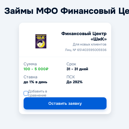
Займы МФО Финансовый Це
Финансовый Центр
«ШиК»
Для новых клиентов
Лиц. № 651403595005936
Сумма
Срок
100 - 5 000₽
31 - 31 дней
Ставка
ПСК
до 1% в день
До 292%
Добавить в
сравнение
Оставить заявку