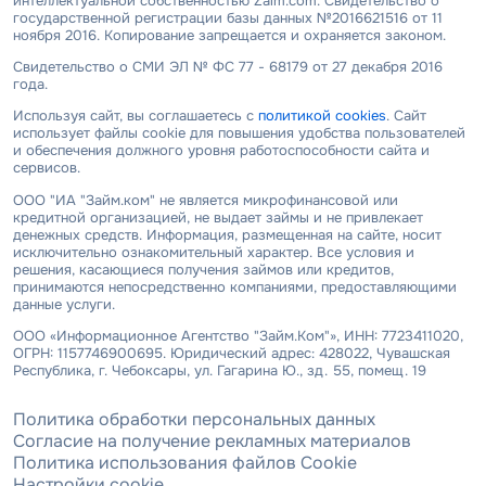
интеллектуальной собственностью Zaim.com. Свидетельство о
государственной регистрации базы данных №2016621516 от 11
ноября 2016. Копирование запрещается и охраняется законом.
Свидетельство о СМИ ЭЛ № ФС 77 - 68179 от 27 декабря 2016
года.
Используя сайт, вы соглашаетесь с
политикой cookies
. Сайт
использует файлы cookie для повышения удобства пользователей
и обеспечения должного уровня работоспособности сайта и
сервисов.
ООО "ИА "Займ.ком" не является микрофинансовой или
кредитной организацией, не выдает займы и не привлекает
денежных средств. Информация, размещенная на сайте, носит
исключительно ознакомительный характер. Все условия и
решения, касающиеся получения займов или кредитов,
принимаются непосредственно компаниями, предоставляющими
данные услуги.
ООО «Информационное Агентство "Займ.Ком"», ИНН: 7723411020,
ОГРН: 1157746900695. Юридический адрес: 428022, Чувашская
Республика, г. Чебоксары, ул. Гагарина Ю., зд. 55, помещ. 19
Политика обработки персональных данных
Согласие на получение рекламных материалов
Политика использования файлов Cookie
Настройки cookie