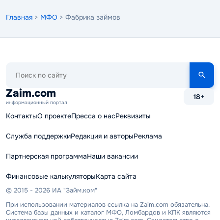
Главная
>
МФО
> Фабрика займов
Поиск
по
сайту
Zaim.com
18+
информационный портал
Контакты
О проекте
Пресса о нас
Реквизиты
Служба поддержки
Редакция и авторы
Реклама
Партнерская программа
Наши вакансии
Финансовые калькуляторы
Карта сайта
© 2015 - 2026 ИА "Займ.ком"
При использовании материалов ссылка на Zaim.com обязательна.
Система базы данных и каталог МФО, Ломбардов и КПК являются