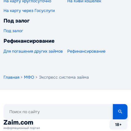
На карту круглосуточно
На Киви кошелек
На карту через Госуслуги
Под залог
Под залог
Рефинансирование
Для погашения других займов
Рефинансирование
Главная
>
МФО
> Экспресс система займа
Поиск
по
сайту
Zaim.com
18+
информационный портал