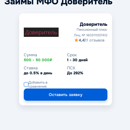
Займы МФО Доверитель
Доверитель
Пенсионный плюс
Лиц. № 1603111007412
4,4
|
11 отзывов
Сумма
Срок
500 - 50 000₽
1 - 30 дней
Ставка
ПСК
до 0.5% в день
До 292%
Добавить в
сравнение
Оставить заявку