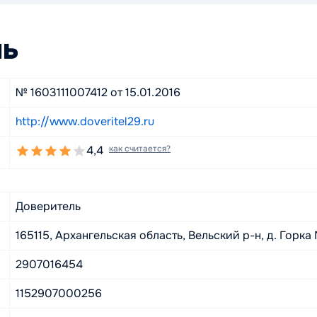
ль
№ 1603111007412 от 15.01.2016
http://www.doveritel29.ru
4,4
как считается?
Доверитель
165115, Архангельская область, Вельский р-н, д. Горка
2907016454
1152907000256