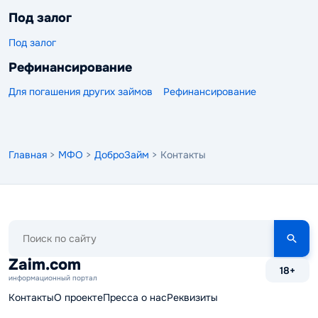
Под залог
Под залог
Рефинансирование
Для погашения других займов
Рефинансирование
Главная
>
МФО
>
ДоброЗайм
> Контакты
Поиск
по
сайту
Zaim.com
18+
информационный портал
Контакты
О проекте
Пресса о нас
Реквизиты