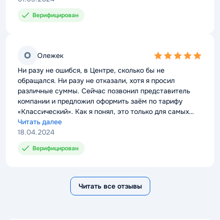
слово!
Верифицирован
О
Олежек
5,0
rating
Ни разу не ошибся, в Центре, сколько бы не
обращался. Ни разу не отказали, хотя я просил
различные суммы. Сейчас позвонил представитель
компании и предложил оформить заём по тарифу
«Классический». Как я понял, это только для самых
ответственных и добросовестных клиентов. Я пока
Читать далее
думаю над предложением, но скорее всего соглашусь.
18.04.2024
Уж больно привлекательные условия!
Верифицирован
Читать все отзывы