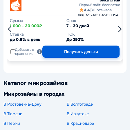
Belka Credit
Первый заём бесплатно
4.4
|
30 отзывов
Лиц. № 2403045010054
Сумма
Срок
С
1 000 - 30 000₽
7 - 30 дней
1
Ставка
ПСК
С
до 0.8% в день
До 292%
д
Добавить в
Получить деньги
сравнение
Каталог микрозаймов
Микрозаймы в городах
В Ростове-на-Дону
В Волгограде
В Тюмени
В Иркутске
В Перми
В Краснодаре