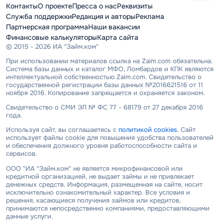
Контакты
О проекте
Пресса о нас
Реквизиты
Служба поддержки
Редакция и авторы
Реклама
Партнерская программа
Наши вакансии
Финансовые калькуляторы
Карта сайта
© 2015 - 2026 ИА "Займ.ком"
При использовании материалов ссылка на Zaim.com обязательна.
Система базы данных и каталог МФО, Ломбардов и КПК являются
интеллектуальной собственностью Zaim.com. Свидетельство о
государственной регистрации базы данных №2016621516 от 11
ноября 2016. Копирование запрещается и охраняется законом.
Свидетельство о СМИ ЭЛ № ФС 77 - 68179 от 27 декабря 2016
года.
Используя сайт, вы соглашаетесь с
политикой cookies
. Сайт
использует файлы cookie для повышения удобства пользователей
и обеспечения должного уровня работоспособности сайта и
сервисов.
ООО "ИА "Займ.ком" не является микрофинансовой или
кредитной организацией, не выдает займы и не привлекает
денежных средств. Информация, размещенная на сайте, носит
исключительно ознакомительный характер. Все условия и
решения, касающиеся получения займов или кредитов,
принимаются непосредственно компаниями, предоставляющими
данные услуги.