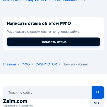
Написать отзыв об этом МФО
Расскажите о своем опыте получения займа
Написать отзыв
Главная
>
МФО
>
CASHMOTOR
> Личный кабинет
Поиск
по
сайту
Zaim.com
18+
информационный портал