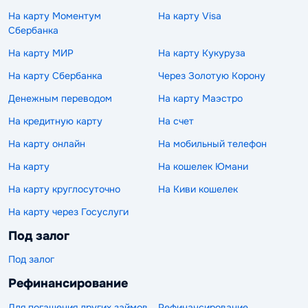
На карту Моментум
На карту Visa
Сбербанка
На карту МИР
На карту Кукуруза
На карту Сбербанка
Через Золотую Корону
Денежным переводом
На карту Маэстро
На кредитную карту
На счет
На карту онлайн
На мобильный телефон
На карту
На кошелек Юмани
На карту круглосуточно
На Киви кошелек
На карту через Госуслуги
Под залог
Под залог
Рефинансирование
Для погашения других займов
Рефинансирование