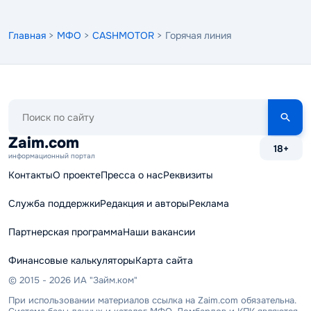
Главная
>
МФО
>
CASHMOTOR
> Горячая линия
Поиск
по
сайту
Zaim.com
18+
информационный портал
Контакты
О проекте
Пресса о нас
Реквизиты
Служба поддержки
Редакция и авторы
Реклама
Партнерская программа
Наши вакансии
Финансовые калькуляторы
Карта сайта
© 2015 - 2026 ИА "Займ.ком"
При использовании материалов ссылка на Zaim.com обязательна.