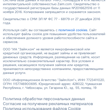
Система базы данных и каталог МФО, Ломбардов и КПК являются
интеллектуальной собственностью Zaim.com. Свидетельство о
государственной регистрации базы данных №2016621516 от 11
ноября 2016. Копирование запрещается и охраняется законом.
Свидетельство о СМИ ЭЛ № ФС 77 - 68179 от 27 декабря 2016
года.
Используя сайт, вы соглашаетесь с
политикой cookies
. Сайт
использует файлы cookie для повышения удобства пользователей
и обеспечения должного уровня работоспособности сайта и
сервисов.
ООО "ИА "Займ.ком" не является микрофинансовой или
кредитной организацией, не выдает займы и не привлекает
денежных средств. Информация, размещенная на сайте, носит
исключительно ознакомительный характер. Все условия и
решения, касающиеся получения займов или кредитов,
принимаются непосредственно компаниями, предоставляющими
данные услуги.
ООО «Информационное Агентство "Займ.Ком"», ИНН: 7723411020,
ОГРН: 1157746900695. Юридический адрес: 428022, Чувашская
Республика, г. Чебоксары, ул. Гагарина Ю., зд. 55, помещ. 19
Политика обработки персональных данных
Согласие на получение рекламных материалов
Политика использования файлов Cookie