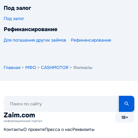
Под залог
Под залог
Рефинансирование
Для погашения других займов
Рефинансирование
Главная
>
МФО
>
CASHMOTOR
> Филиалы
Поиск
по
сайту
Zaim.com
18+
информационный портал
Контакты
О проекте
Пресса о нас
Реквизиты