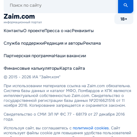
Поиск
по
сайту
Zaim.com
18+
информационный портал
Контакты
О проекте
Пресса о нас
Реквизиты
Служба поддержки
Редакция и авторы
Реклама
Партнерская программа
Наши вакансии
Финансовые калькуляторы
Карта сайта
© 2015 - 2026 ИА "Займ.ком"
При использовании материалов ссылка на Zaim.com обязательна.
Система базы данных и каталог МФО, Ломбардов и КПК являются
интеллектуальной собственностью Zaim.com. Свидетельство о
государственной регистрации базы данных №2016621516 от 11
ноября 2016. Копирование запрещается и охраняется законом.
Свидетельство о СМИ ЭЛ № ФС 77 - 68179 от 27 декабря 2016
года.
Используя сайт, вы соглашаетесь с
политикой cookies
. Сайт
использует файлы cookie для повышения удобства пользователей