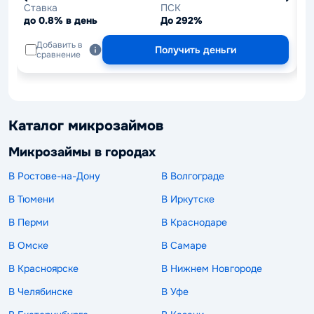
Ставка
ПСК
С
до 0.8% в день
До 292%
д
Добавить в
Получить деньги
сравнение
Каталог микрозаймов
Микрозаймы в городах
В Ростове-на-Дону
В Волгограде
В Тюмени
В Иркутске
В Перми
В Краснодаре
В Омске
В Самаре
В Красноярске
В Нижнем Новгороде
В Челябинске
В Уфе