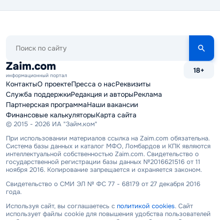
Поиск
по
сайту
Zaim.com
18+
информационный портал
Контакты
О проекте
Пресса о нас
Реквизиты
Служба поддержки
Редакция и авторы
Реклама
Партнерская программа
Наши вакансии
Финансовые калькуляторы
Карта сайта
© 2015 - 2026 ИА "Займ.ком"
При использовании материалов ссылка на Zaim.com обязательна.
Система базы данных и каталог МФО, Ломбардов и КПК являются
интеллектуальной собственностью Zaim.com. Свидетельство о
государственной регистрации базы данных №2016621516 от 11
ноября 2016. Копирование запрещается и охраняется законом.
Свидетельство о СМИ ЭЛ № ФС 77 - 68179 от 27 декабря 2016
года.
Используя сайт, вы соглашаетесь с
политикой cookies
. Сайт
использует файлы cookie для повышения удобства пользователей