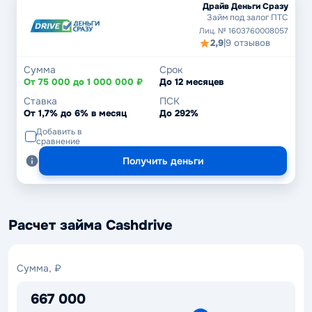
Драйв Деньги Сразу
Займ под залог ПТС
Лиц. № 1603760008057
2,9
|
9 отзывов
Сумма
Срок
От 75 000 до 1 000 000 ₽
До 12 месяцев
Ставка
ПСК
От 1,7% до 6% в месяц
До 292%
Добавить в
сравнение
Получить деньги
Расчет займа Cashdrive
Сумма,
Сумма, ₽
₽
667 000