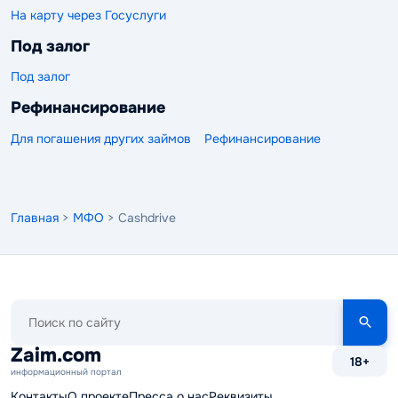
На карту через Госуслуги
Под залог
Под залог
Рефинансирование
Для погашения других займов
Рефинансирование
Главная
>
МФО
> Cashdrive
Поиск
по
сайту
Zaim.com
18+
информационный портал
Контакты
О проекте
Пресса о нас
Реквизиты