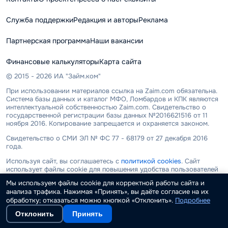
Служба поддержки
Редакция и авторы
Реклама
Партнерская программа
Наши вакансии
Финансовые калькуляторы
Карта сайта
© 2015 - 2026 ИА "Займ.ком"
При использовании материалов ссылка на Zaim.com обязательна.
Система базы данных и каталог МФО, Ломбардов и КПК являются
интеллектуальной собственностью Zaim.com. Свидетельство о
государственной регистрации базы данных №2016621516 от 11
ноября 2016. Копирование запрещается и охраняется законом.
Свидетельство о СМИ ЭЛ № ФС 77 - 68179 от 27 декабря 2016
года.
Используя сайт, вы соглашаетесь с
политикой cookies
. Сайт
использует файлы cookie для повышения удобства пользователей
и обеспечения должного уровня работоспособности сайта и
Мы используем файлы cookie для корректной работы сайта и
сервисов.
анализа трафика. Нажимая «Принять», вы даёте согласие на их
обработку; отказаться можно кнопкой «Отклонить».
Подробнее
ООО "ИА "Займ.ком" не является микрофинансовой или
кредитной организацией, не выдает займы и не привлекает
Отклонить
Принять
денежных средств. Информация, размещенная на сайте, носит
исключительно ознакомительный характер. Все условия и