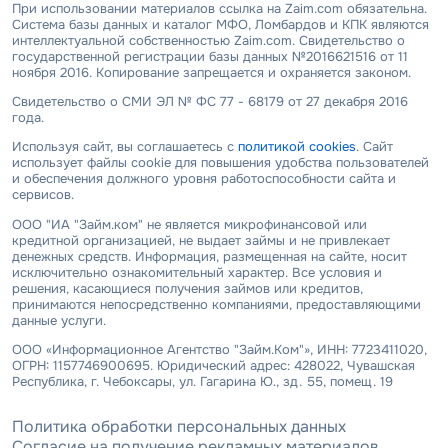
При использовании материалов ссылка на Zaim.com обязательна.
Система базы данных и каталог МФО, Ломбардов и КПК являются
интеллектуальной собственностью Zaim.com. Свидетельство о
государственной регистрации базы данных №2016621516 от 11
ноября 2016. Копирование запрещается и охраняется законом.
Свидетельство о СМИ ЭЛ № ФС 77 - 68179 от 27 декабря 2016
года.
Используя сайт, вы соглашаетесь с
политикой cookies
. Сайт
использует файлы cookie для повышения удобства пользователей
и обеспечения должного уровня работоспособности сайта и
сервисов.
ООО "ИА "Займ.ком" не является микрофинансовой или
кредитной организацией, не выдает займы и не привлекает
денежных средств. Информация, размещенная на сайте, носит
исключительно ознакомительный характер. Все условия и
решения, касающиеся получения займов или кредитов,
принимаются непосредственно компаниями, предоставляющими
данные услуги.
ООО «Информационное Агентство "Займ.Ком"», ИНН: 7723411020,
ОГРН: 1157746900695. Юридический адрес: 428022, Чувашская
Республика, г. Чебоксары, ул. Гагарина Ю., зд. 55, помещ. 19
Политика обработки персональных данных
Согласие на получение рекламных материалов