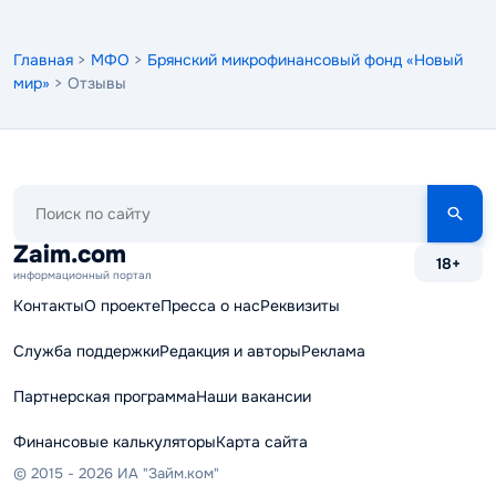
Главная
>
МФО
>
Брянский микрофинансовый фонд «Новый
мир»
> Отзывы
Поиск
по
сайту
Zaim.com
18+
информационный портал
Контакты
О проекте
Пресса о нас
Реквизиты
Служба поддержки
Редакция и авторы
Реклама
Партнерская программа
Наши вакансии
Финансовые калькуляторы
Карта сайта
© 2015 - 2026 ИА "Займ.ком"