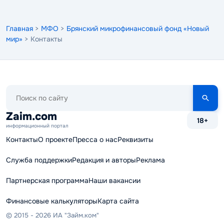
Главная
>
МФО
>
Брянский микрофинансовый фонд «Новый
мир»
> Контакты
Поиск
по
сайту
Zaim.com
18+
информационный портал
Контакты
О проекте
Пресса о нас
Реквизиты
Служба поддержки
Редакция и авторы
Реклама
Партнерская программа
Наши вакансии
Финансовые калькуляторы
Карта сайта
© 2015 - 2026 ИА "Займ.ком"