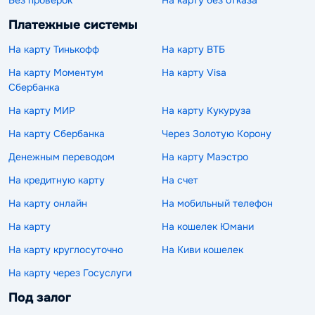
Без проверок
На карту без отказа
Платежные системы
На карту Тинькофф
На карту ВТБ
На карту Моментум
На карту Visa
Сбербанка
На карту МИР
На карту Кукуруза
На карту Сбербанка
Через Золотую Корону
Денежным переводом
На карту Маэстро
На кредитную карту
На счет
На карту онлайн
На мобильный телефон
На карту
На кошелек Юмани
На карту круглосуточно
На Киви кошелек
На карту через Госуслуги
Под залог