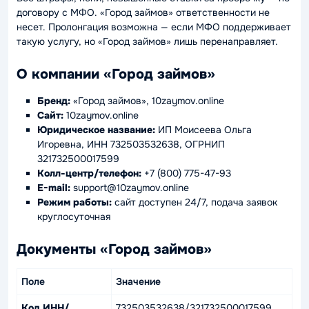
договору с МФО. «Город займов» ответственности не
несет. Пролонгация возможна — если МФО поддерживает
такую услугу, но «Город займов» лишь перенаправляет.
О компании «Город займов»
Бренд:
«Город займов», 10zaymov.online
Сайт:
10zaymov.online
Юридическое название:
ИП Моисеева Ольга
Игоревна, ИНН 732503532638, ОГРНИП
321732500017599
Колл-центр/телефон:
+7 (800) 775-47-93
E-mail:
support@10zaymov.online
Режим работы:
сайт доступен 24/7, подача заявок
круглосуточная
Документы «
Город займов
»
Поле
Значение
Код ИНН/
732503532638/321732500017599