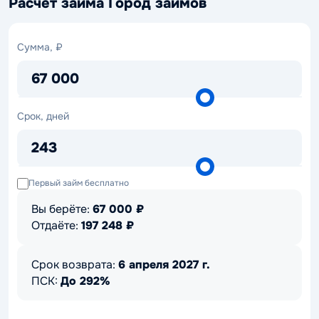
Расчет займа Город займов
Сумма,
Сумма, ₽
₽
67 000
Срок,
Срок, дней
дней
243
Первый займ бесплатно
Вы берёте:
67 000
₽
Отдаёте:
197 248
₽
Срок возврата:
6 апреля 2027 г.
ПСК:
До 292%