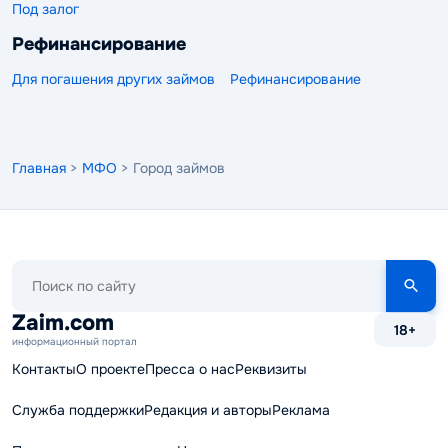
Под залог
Рефинансирование
Для погашения других займов
Рефинансирование
Главная
>
МФО
> Город займов
Поиск
по
сайту
Zaim.com
18+
информационный портал
Контакты
О проекте
Пресса о нас
Реквизиты
Служба поддержки
Редакция и авторы
Реклама