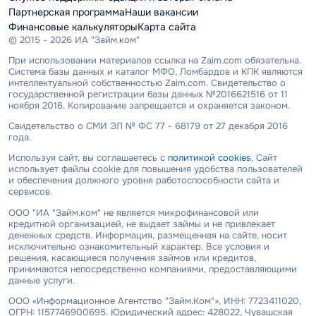
Партнерская программа
Наши вакансии
Финансовые калькуляторы
Карта сайта
© 2015 - 2026 ИА "Займ.ком"
При использовании материалов ссылка на Zaim.com обязательна.
Система базы данных и каталог МФО, Ломбардов и КПК являются
интеллектуальной собственностью Zaim.com. Свидетельство о
государственной регистрации базы данных №2016621516 от 11
ноября 2016. Копирование запрещается и охраняется законом.
Свидетельство о СМИ ЭЛ № ФС 77 - 68179 от 27 декабря 2016
года.
Используя сайт, вы соглашаетесь с
политикой cookies
. Сайт
использует файлы cookie для повышения удобства пользователей
и обеспечения должного уровня работоспособности сайта и
сервисов.
ООО "ИА "Займ.ком" не является микрофинансовой или
кредитной организацией, не выдает займы и не привлекает
денежных средств. Информация, размещенная на сайте, носит
исключительно ознакомительный характер. Все условия и
решения, касающиеся получения займов или кредитов,
принимаются непосредственно компаниями, предоставляющими
данные услуги.
ООО «Информационное Агентство "Займ.Ком"», ИНН: 7723411020,
ОГРН: 1157746900695. Юридический адрес: 428022, Чувашская