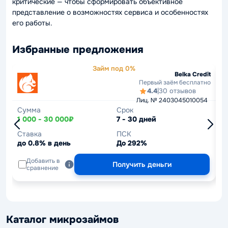
критические — чтобы сформировать объективное
представление о возможностях сервиса и особенностях
его работы.
Избранные предложения
Займ под 0%
Belka Credit
Первый заём бесплатно
4.4
|
30 отзывов
Лиц. № 2403045010054
Сумма
Срок
С
1 000 - 30 000₽
7 - 30 дней
1
Ставка
ПСК
С
до 0.8% в день
До 292%
д
Добавить в
Получить деньги
сравнение
Каталог микрозаймов