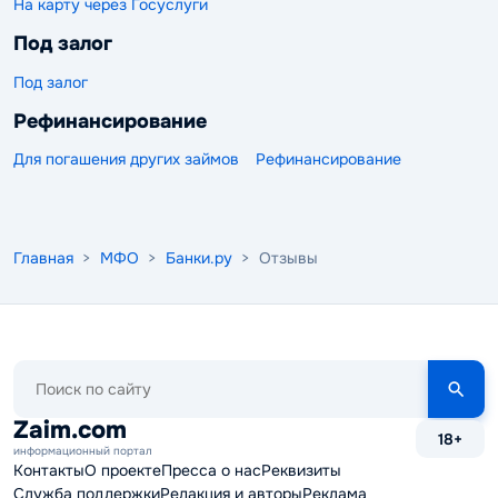
На карту через Госуслуги
Под залог
Под залог
Рефинансирование
Для погашения других займов
Рефинансирование
Главная
>
МФО
>
Банки.ру
> Отзывы
Поиск
по
сайту
Zaim.com
18+
информационный портал
Контакты
О проекте
Пресса о нас
Реквизиты
Служба поддержки
Редакция и авторы
Реклама