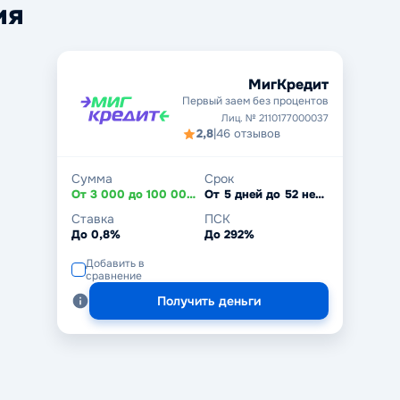
ия
МигКредит
Первый заем без процентов
Лиц. № 2110177000037
2,8
|
46 отзывов
Сумма
Срок
От 3 000 до 100 000 ₽
От 5 дней до 52 недель
Ставка
ПСК
До 0,8%
До 292%
Добавить в
сравнение
Получить деньги