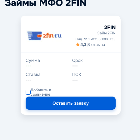
Займы МФО 2FIN
2FIN
Займ 2FIN
Лиц. № 1503550006733
4,3
|
3 отзыва
Сумма
Срок
---
---
Ставка
ПСК
---
---
Добавить в
сравнение
Оставить заявку