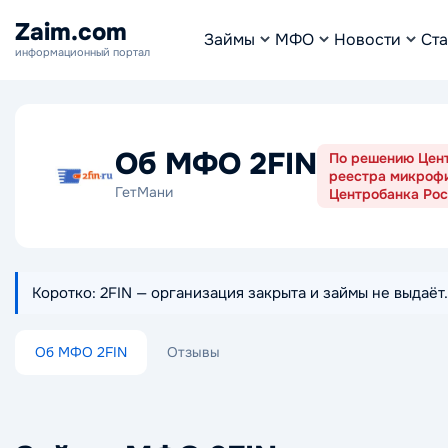
Zaim.com
Займы
МФО
Новости
Ста
информационный портал
Об МФО 2FIN
По решению Цент
реестра микрофи
ГетМани
Центробанка Рос
Коротко: 2FIN — организация закрыта и займы не выдаё
Об МФО 2FIN
Отзывы