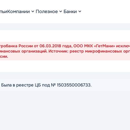
тьи
Компании
Полезное
Банки
робанка России от 06.03.2018 года, ООО МКК «ГетМани» исклю
нансовых организаций. Источник: реестр микрофинансовых ор
сии.
т. Была в реестре ЦБ под № 1503550006733.