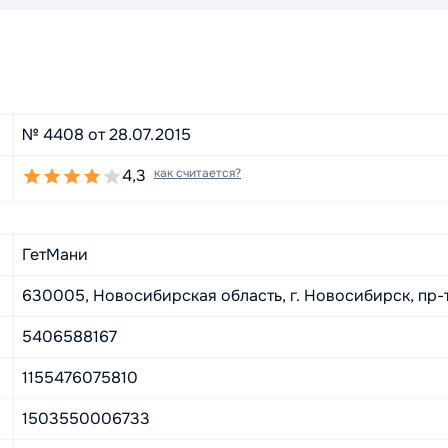
№ 4408 от 28.07.2015
4,3
как считается?
ГетМани
630005, Новосибирская область, г. Новосибирск, пр-т
5406588167
1155476075810
1503550006733