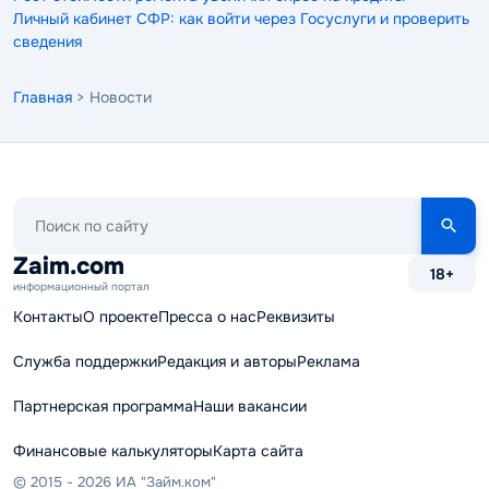
Личный кабинет СФР: как войти через Госуслуги и проверить
сведения
Главная
> Новости
Поиск
по
сайту
Zaim.com
18+
информационный портал
Контакты
О проекте
Пресса о нас
Реквизиты
Служба поддержки
Редакция и авторы
Реклама
Партнерская программа
Наши вакансии
Финансовые калькуляторы
Карта сайта
© 2015 - 2026 ИА "Займ.ком"