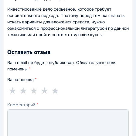
Инвестирование дело серьезное, которое требует
основательного подхода. Поэтому перед тем, как начать
искать варианты для вложения средств, нужно
ознакомиться с профессиональной литературой по данной
тематике или пройти соответствующие курсы.
Оставить отзыв
Ваш email не будет опубликован. Обязательные поля
помечены
*
Ваша оценка
*
1
2
3
4
5
★
★
★
★
★
звезда
звезды
звезды
звезды
звёзд
Комментарий
*
—
—
—
—
—
ужасно
плохо
нормально
хорошо
отлично