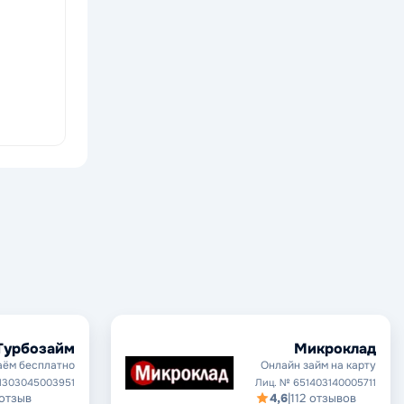
Турбозайм
Микроклад
аём бесплатно
Онлайн займ на карту
1303045003951
Лиц. № 651403140005711
 отзыв
4,6
|
112 отзывов