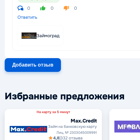
0
0
0
Ответить
Займоград
Добавить отзыв
Избранные предложения
На карту за 5 минут
Max.Credit
Займ на банковскую карту
Лиц. № 2303045009991
4,8
|
332 отзыва