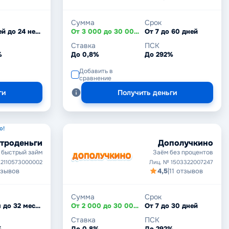
Сумма
Срок
От 7 дней до 24 недель
От 3 000 до 30 000 ₽
От 7 до 60 дней
Ставка
ПСК
%
До 0,8%
До 292%
Добавить в
сравнение
ги
Получить деньги
о!
троденьги
Дополучкино
 быстрый займ
Заём без процентов
 2110573000002
Лиц. № 1503322007247
тзывов
4,5
|
11 отзывов
Сумма
Срок
От 1 дня до 32 месяцев
От 2 000 до 30 000 ₽
От 7 до 30 дней
Ставка
ПСК
%
До 0,8%
До 292%