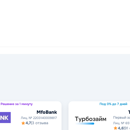
Решение за 1 минуту
Под 0% до 7 дней
MfoBank
Первый з
Лиц. № 2203140009817
4,7
|
3 отзыва
Лиц. № 65
4,6
|
91