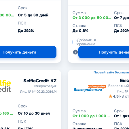
Срок
Сумма
Срок
От 1 000 до 30 000 ₽
От 5 до 30 дней
От 3 000 до 50 000 ₽
ПСК
Ставка
ПСК
До 292%
До 0,8%
До 292
Добавить в
сравнение
Получить деньги
Получить день
Первый заём бесплатн
Быс
SelfieCredit KZ
Бесплатный
Микрокредит
Лиц. №
Лиц. № № 02.23.0014.М
4,5
|
78 о
Срок
Сумма
Срок
От 20 000 до 165 000 ₸
От 10 до 30 дней
От 1 000 до 1 000 000 ₽
ПСК
Ставка
ПСК
 0,3%
До 179%
Индивидуально
До 292