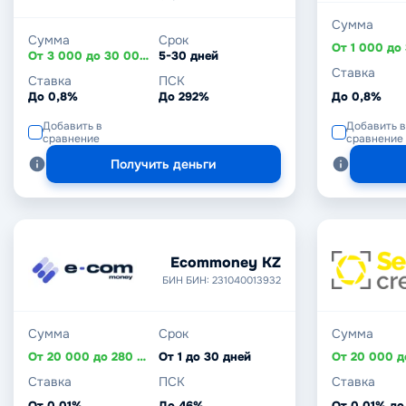
Сумма
Сумма
Срок
От 3 000 до 30 000 ₽
5-30 дней
Ставка
Ставка
ПСК
До 0,8%
До 292%
До 0,8%
Добавить в
Добавить в
сравнение
сравнение
Получить деньги
Ecommoney KZ
БИН БИН: 231040013932
Сумма
Срок
Сумма
От 20 000 до 280 000 ₸
От 1 до 30 дней
Ставка
ПСК
Ставка
От 0,01%
До 46%
От 0,01% до