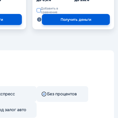
Добавить в
сравнение
ги
Получить деньги
кспресс
Без процентов
д залог авто