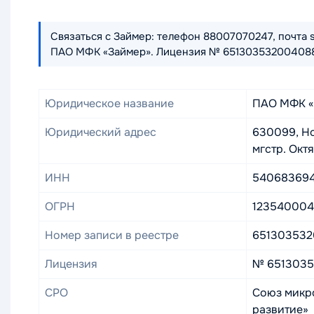
Связаться с Займер: телефон 88007070247, почта s
ПАО МФК «Займер». Лицензия № 651303532004088 от
Юридическое название
ПАО МФК «
Юридический адрес
630099, Но
мгстр. Октя
ИНН
540683694
ОГРН
12354000
Номер записи в реестре
65130353
Лицензия
№ 65130353
СРО
Союз микр
развитие»