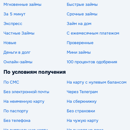
Мгновенные займы
Быстрые займы
За 5 минут
Срочные займы
Экспресс
Займ на дом
Частные Займы
С ежемесячным платежом
Новые
Проверенные
Деньги в долг
Мини займы
Онлайн-займы
100 процентов одобрения
По условиям получения
По СМС
На карту с нулевым балансом
Без электронной почты
Через Телеграм
На неименную карту
На сберкнижку
По паспорту
Без страховки
Без телефона
На чужую карту
На виртуальную карту
Не выходя из дома