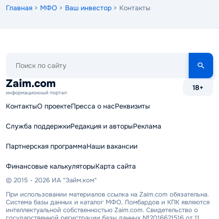
Главная
>
МФО
>
Ваш инвестор
> Контакты
Поиск
по
сайту
Zaim.com
18+
информационный портал
Контакты
О проекте
Пресса о нас
Реквизиты
Служба поддержки
Редакция и авторы
Реклама
Партнерская программа
Наши вакансии
Финансовые калькуляторы
Карта сайта
© 2015 - 2026 ИА "Займ.ком"
При использовании материалов ссылка на Zaim.com обязательна.
Система базы данных и каталог МФО, Ломбардов и КПК являются
интеллектуальной собственностью Zaim.com. Свидетельство о
государственной регистрации базы данных №2016621516 от 11