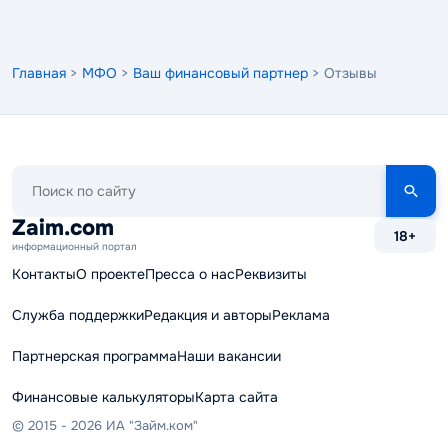
Главная
>
МФО
>
Ваш финансовый партнер
> Отзывы
Поиск
по
сайту
Zaim.com
18+
информационный портал
Контакты
О проекте
Пресса о нас
Реквизиты
Служба поддержки
Редакция и авторы
Реклама
Партнерская программа
Наши вакансии
Финансовые калькуляторы
Карта сайта
© 2015 - 2026 ИА "Займ.ком"