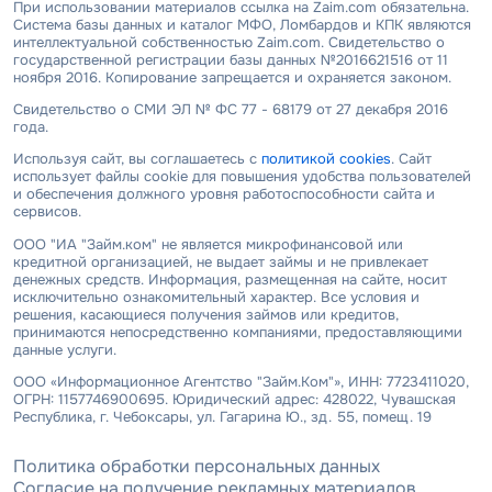
При использовании материалов ссылка на Zaim.com обязательна.
Система базы данных и каталог МФО, Ломбардов и КПК являются
интеллектуальной собственностью Zaim.com. Свидетельство о
государственной регистрации базы данных №2016621516 от 11
ноября 2016. Копирование запрещается и охраняется законом.
Свидетельство о СМИ ЭЛ № ФС 77 - 68179 от 27 декабря 2016
года.
Используя сайт, вы соглашаетесь с
политикой cookies
. Сайт
использует файлы cookie для повышения удобства пользователей
и обеспечения должного уровня работоспособности сайта и
сервисов.
ООО "ИА "Займ.ком" не является микрофинансовой или
кредитной организацией, не выдает займы и не привлекает
денежных средств. Информация, размещенная на сайте, носит
исключительно ознакомительный характер. Все условия и
решения, касающиеся получения займов или кредитов,
принимаются непосредственно компаниями, предоставляющими
данные услуги.
ООО «Информационное Агентство "Займ.Ком"», ИНН: 7723411020,
ОГРН: 1157746900695. Юридический адрес: 428022, Чувашская
Республика, г. Чебоксары, ул. Гагарина Ю., зд. 55, помещ. 19
Политика обработки персональных данных
Согласие на получение рекламных материалов