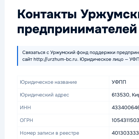
Контакты Уржумск
предпринимателей
Связаться с Уржумский фонд поддержки предприним
сайт http://urzhum-bc.ru. Юридическое лицо — УФ
Юридическое название
УФПП
Юридический адрес
613530, Кир
ИНН
43340064
ОГРН
105431150
Номер записи в реестре
40130333