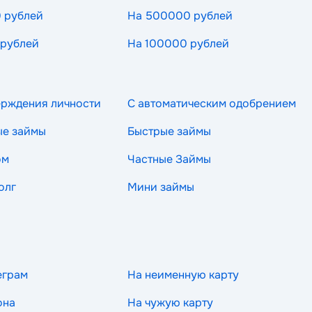
 рублей
На 500000 рублей
 рублей
На 100000 рублей
ерждения личности
С автоматическим одобрением
ые займы
Быстрые займы
ом
Частные Займы
олг
Мини займы
еграм
На неименную карту
она
На чужую карту