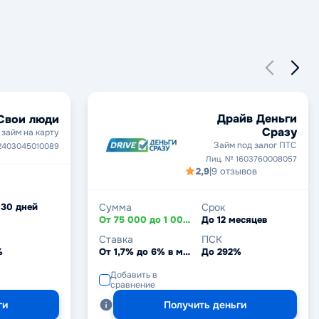
Драйв Деньги
Свои люди
Сразу
займ на карту
Займ под залог ПТС
2403045010089
Лиц. № 1603760008057
2,9
|
9 отзывов
 30 дней
Сумма
Срок
От 75 000 до 1 000 000 ₽
До 12 месяцев
Ставка
ПСК
%
От 1,7% до 6% в месяц
До 292%
Добавить в
сравнение
ги
Получить деньги