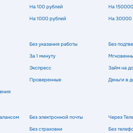
На 100 рублей
На 150000
На 1000 рублей
На 30000
Без указания работы
Без подтв
За 1 минуту
Мгновенн
Экспресс
Займ на д
Проверенные
Деньги в д
рения
балансом
Без электронной почты
Через Тел
Без страховки
Без телеф