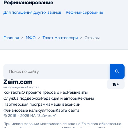
Рефинансирование
Для погашения других займов
Рефинансирование
Главная
>
МФО
>
Траст монтессори
> Отзывы
Поиск
по
сайту
Zaim.com
18+
информационный портал
Контакты
О проекте
Пресса о нас
Реквизиты
Служба поддержки
Редакция и авторы
Реклама
Партнерская программа
Наши вакансии
Финансовые калькуляторы
Карта сайта
© 2015 - 2026 ИА "Займ.ком"
При использовании материалов ссылка на Zaim.com обязательна.