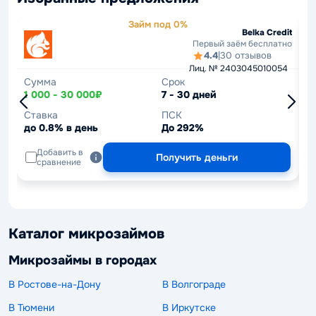
Займ под 0%
Belka Credit
Первый заём бесплатно
4.4
|
30 отзывов
Лиц. № 2403045010054
Сумма
Срок
С
1 000 - 30 000₽
7 - 30 дней
1
Ставка
ПСК
С
до 0.8% в день
До 292%
д
Добавить в
Получить деньги
сравнение
Каталог микрозаймов
Микрозаймы в городах
В Ростове-на-Дону
В Волгограде
В Тюмени
В Иркутске