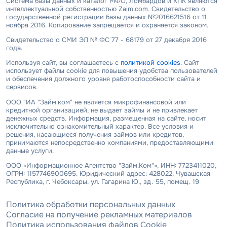
Система базы данных и каталог МФО, Ломбардов и КПК являются
интеллектуальной собственностью Zaim.com. Свидетельство о
государственной регистрации базы данных №2016621516 от 11
ноября 2016. Копирование запрещается и охраняется законом.
Свидетельство о СМИ ЭЛ № ФС 77 - 68179 от 27 декабря 2016
года.
Используя сайт, вы соглашаетесь с
политикой cookies
. Сайт
использует файлы cookie для повышения удобства пользователей
и обеспечения должного уровня работоспособности сайта и
сервисов.
ООО "ИА "Займ.ком" не является микрофинансовой или
кредитной организацией, не выдает займы и не привлекает
денежных средств. Информация, размещенная на сайте, носит
исключительно ознакомительный характер. Все условия и
решения, касающиеся получения займов или кредитов,
принимаются непосредственно компаниями, предоставляющими
данные услуги.
ООО «Информационное Агентство "Займ.Ком"», ИНН: 7723411020,
ОГРН: 1157746900695. Юридический адрес: 428022, Чувашская
Республика, г. Чебоксары, ул. Гагарина Ю., зд. 55, помещ. 19
Политика обработки персональных данных
Согласие на получение рекламных материалов
Политика использования файлов Cookie