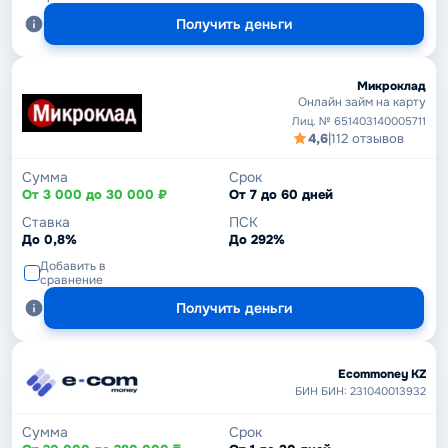
Получить деньги
Микроклад
Онлайн займ на карту
Лиц. № 651403140005711
4,6
|
112 отзывов
Сумма
Срок
От 3 000 до 30 000 ₽
От 7 до 60 дней
Ставка
ПСК
До 0,8%
До 292%
Добавить в
сравнение
Получить деньги
Ecommoney KZ
БИН БИН: 231040013932
Сумма
Срок