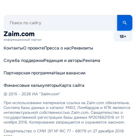
Поиск
по
сайту
Zaim.com
18+
информационный портал
Контакты
О проекте
Пресса о нас
Реквизиты
Служба поддержки
Редакция и авторы
Реклама
Партнерская программа
Наши вакансии
Финансовые калькуляторы
Карта сайта
© 2015 - 2026 ИА "Займ.ком"
При использовании материалов ссылка на Zaim.com обязательна.
Система базы данных и каталог МФО, Ломбардов и КПК являются
интеллектуальной собственностью Zaim.com. Свидетельство о
государственной регистрации базы данных №2016621516 от 11
ноября 2016. Копирование запрещается и охраняется законом.
Свидетельство о СМИ ЭЛ № ФС 77 - 68179 от 27 декабря 2016
года.