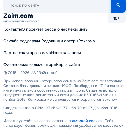
Поиск
по
сайту
Zaim.com
18+
информационный портал
Контакты
О проекте
Пресса о нас
Реквизиты
Служба поддержки
Редакция и авторы
Реклама
Партнерская программа
Наши вакансии
Финансовые калькуляторы
Карта сайта
© 2015 - 2026 ИА "Займ.ком"
При использовании материалов ссылка на Zaim.com обязательна.
Система базы данных и каталог МФО, Ломбардов и КПК являются
интеллектуальной собственностью Zaim.com. Свидетельство о
государственной регистрации базы данных №2016621516 от 11
ноября 2016. Копирование запрещается и охраняется законом.
Свидетельство о СМИ ЭЛ № ФС 77 - 68179 от 27 декабря 2016
года.
Используя сайт, вы соглашаетесь с
политикой cookies
. Сайт
использует файлы cookie для повышения удобства пользователей