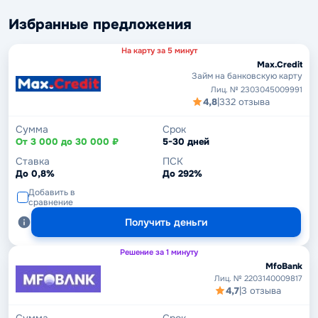
Избранные предложения
На карту за 5 минут
Max.Credit
Займ на банковскую карту
Лиц. № 2303045009991
4,8
|
332 отзыва
Сумма
Срок
От 3 000 до 30 000 ₽
5-30 дней
Ставка
ПСК
До 0,8%
До 292%
Добавить в
сравнение
Получить деньги
Решение за 1 минуту
MfoBank
Лиц. № 2203140009817
4,7
|
3 отзыва
Сумма
Срок