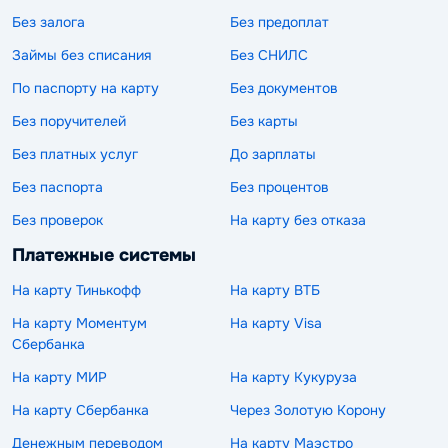
Без залога
Без предоплат
Займы без списания
Без СНИЛС
По паспорту на карту
Без документов
Без поручителей
Без карты
Без платных услуг
До зарплаты
Без паспорта
Без процентов
Без проверок
На карту без отказа
Платежные системы
На карту Тинькофф
На карту ВТБ
На карту Моментум
На карту Visa
Сбербанка
На карту МИР
На карту Кукуруза
На карту Сбербанка
Через Золотую Корону
Денежным переводом
На карту Маэстро