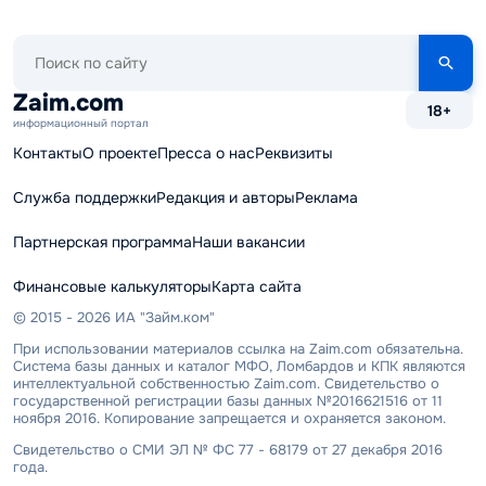
Поиск
по
сайту
Zaim.com
18+
информационный портал
Контакты
О проекте
Пресса о нас
Реквизиты
Служба поддержки
Редакция и авторы
Реклама
Партнерская программа
Наши вакансии
Финансовые калькуляторы
Карта сайта
© 2015 - 2026 ИА "Займ.ком"
При использовании материалов ссылка на Zaim.com обязательна.
Система базы данных и каталог МФО, Ломбардов и КПК являются
интеллектуальной собственностью Zaim.com. Свидетельство о
государственной регистрации базы данных №2016621516 от 11
ноября 2016. Копирование запрещается и охраняется законом.
Свидетельство о СМИ ЭЛ № ФС 77 - 68179 от 27 декабря 2016
года.