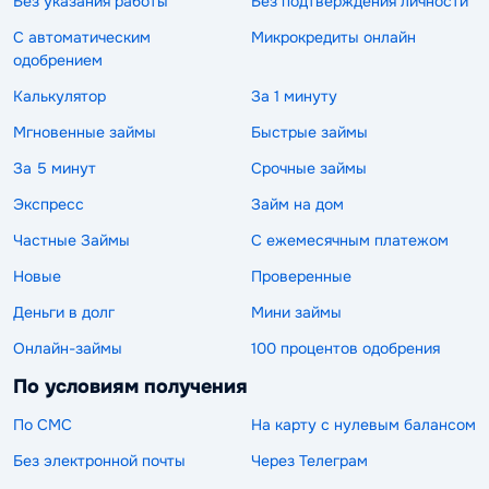
Без указания работы
Без подтверждения личности
С автоматическим
Микрокредиты онлайн
одобрением
Калькулятор
За 1 минуту
Мгновенные займы
Быстрые займы
За 5 минут
Срочные займы
Экспресс
Займ на дом
Частные Займы
С ежемесячным платежом
Новые
Проверенные
Деньги в долг
Мини займы
Онлайн-займы
100 процентов одобрения
По условиям получения
По СМС
На карту с нулевым балансом
Без электронной почты
Через Телеграм