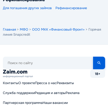
Для погашения других займов
Рефинансирование
Главная
>
МФО
>
ООО МКК «Финансовый Фронт»
> Горячая
линия Snapcredit
Поиск
по
сайту
Zaim.com
18+
информационный портал
Контакты
О проекте
Пресса о нас
Реквизиты
Служба поддержки
Редакция и авторы
Реклама
Партнерская программа
Наши вакансии