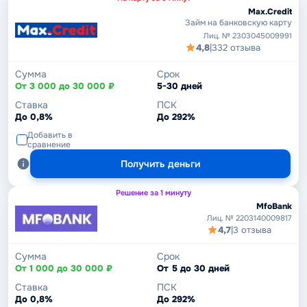
Max.Credit
Займ на банковскую карту
Лиц. № 2303045009991
4,8
|
332 отзыва
Сумма
Срок
От 3 000 до 30 000 ₽
5-30 дней
Ставка
ПСК
До 0,8%
До 292%
Добавить в
сравнение
Получить деньги
Решение за 1 минуту
MfoBank
Лиц. № 2203140009817
4,7
|
3 отзыва
Сумма
Срок
От 1 000 до 30 000 ₽
От 5 до 30 дней
Ставка
ПСК
До 0,8%
До 292%