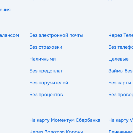
рения
балансом
Без электронной почты
Через Тел
Без страховки
Без телеф
Наличными
Целевые
Без предоплат
Займы без
Без поручителей
Без карты
Без процентов
Без прове
На карту Моментум Сбербанка
На карту V
Через Золотую Корону
Денежным