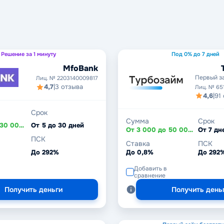
Решение за 1 минуту
Под 0% до 7 дней
MfoBank
Первый з
Лиц. № 2203140009817
4,7
|
3 отзыва
Лиц. № 65
4,6
|
91
Срок
Сумма
Срок
От 1 000 до 30 000 ₽
От 5 до 30 дней
От 3 000 до 50 000 ₽
ПСК
Ставка
ПСК
До 292%
До 0,8%
До 292
Добавить в
сравнение
Получить деньги
Получить день