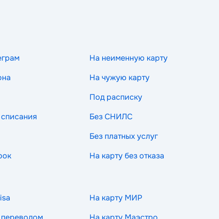
еграм
На неименную карту
она
На чужую карту
Под расписку
 списания
Без СНИЛС
Без платных услуг
рок
На карту без отказа
isa
На карту МИР
 переводом
На карту Маэстро