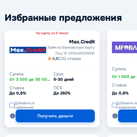
Избранные предложения
На карту за 5 минут
Max.Credit
Займ на банковскую карту
Лиц. № 2303045009991
4,8
|
332 отзыва
Сумма
Сумма
Срок
От 3 000 до 30 000 ₽
5-30 дней
Ставка
Ставка
ПСК
До 0,8%
До 292%
До 0,8%
Добавить в
Добавить в
сравнение
сравнение
Получить деньги