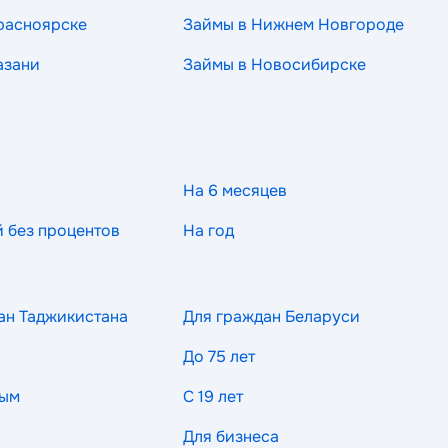
расноярске
Займы в Нижнем Новгороде
азани
Займы в Новосибирске
На 6 месяцев
й без процентов
На год
ан Таджикистана
Для граждан Беларуси
До 75 лет
ным
С 19 лет
Для бизнеса