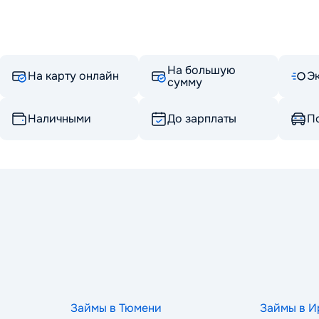
На большую
На карту онлайн
Э
сумму
Наличными
До зарплаты
По
Займы в Тюмени
Займы в И