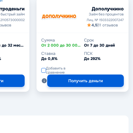
о!
троденьги
Дополучкино
 быстрый займ
Заём без процентов
 2110573000002
Лиц. № 1503322007247
тзывов
4,5
|
11 отзывов
Сумма
Срок
От 1 дня до 32 месяцев
От 2 000 до 30 000 ₽
От 7 до 30 дней
Ставка
ПСК
%
До 0,8%
До 292%
Добавить в
сравнение
ги
Получить деньги