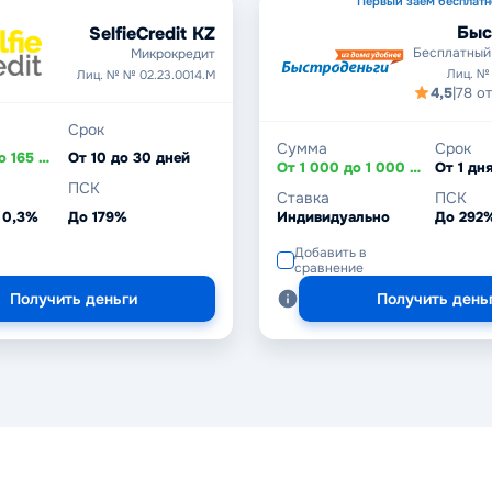
Первый заём бесплатн
Быс
SelfieCredit KZ
Бесплатный
Микрокредит
Лиц. №
Лиц. № № 02.23.0014.М
4,5
|
78 о
Срок
Сумма
Срок
От 20 000 до 165 000 ₸
От 10 до 30 дней
От 1 000 до 1 000 000 ₽
ПСК
Ставка
ПСК
 0,3%
До 179%
Индивидуально
До 292
Добавить в
сравнение
Получить деньги
Получить день