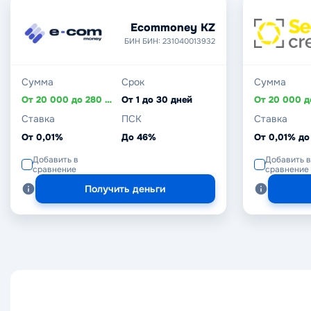
Ecommoney KZ
БИН БИН: 231040013932
Сумма
Срок
Сумма
От 20 000 до 280 000 ₸
От 1 до 30 дней
Ставка
ПСК
Ставка
От 0,01%
До 46%
От 0,01% до
Добавить в
Добавить в
сравнение
сравнение
Получить деньги