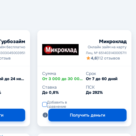
Турбозайм
Микроклад
аём бесплатно
Онлайн займ на карту
1303045003951
Лиц. № 651403140005711
 отзыв
4,6
|
112 отзывов
Сумма
Срок
От 7 дней до 24 недель
От 3 000 до 30 000 ₽
От 7 до 60 дней
Ставка
ПСК
%
До 0,8%
До 292%
Добавить в
сравнение
ги
Получить деньги