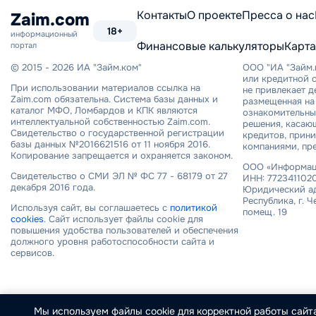
сайту
Контакты
О проекте
Пресса о нас
Zaim.com
18+
информационный
Финансовые калькуляторы
Карта
портал
© 2015 - 2026 ИА "Займ.ком"
ООО "ИА "Займ.
или кредитной о
При использовании материалов ссылка на
не привлекает 
Zaim.com обязательна. Система базы данных и
размещенная на 
каталог МФО, Ломбардов и КПК являются
ознакомительный
интеллектуальной собственностью Zaim.com.
решения, касаю
Свидетельство о государственной регистрации
кредитов, прин
базы данных №2016621516 от 11 ноября 2016.
компаниями, пр
Копирование запрещается и охраняется законом.
ООО «Информаци
Свидетельство о СМИ ЭЛ № ФС 77 - 68179 от 27
ИНН: 7723411020
декабря 2016 года.
Юридический ад
Республика, г. Ч
Используя сайт, вы соглашаетесь с
политикой
помещ. 19
cookies
. Сайт использует файлы cookie для
повышения удобства пользователей и обеспечения
должного уровня работоспособности сайта и
сервисов.
Мы используем файлы cookie для корректной работы сайта