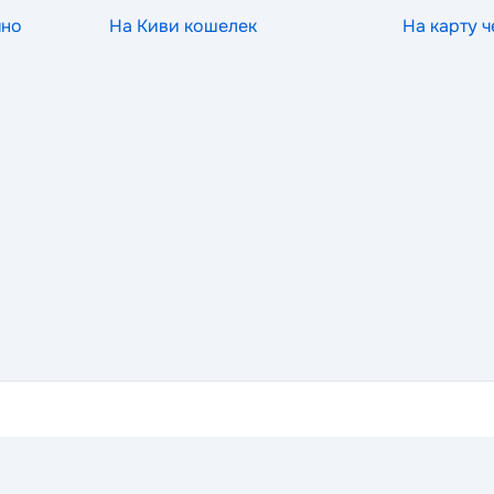
чно
На Киви кошелек
На карту 