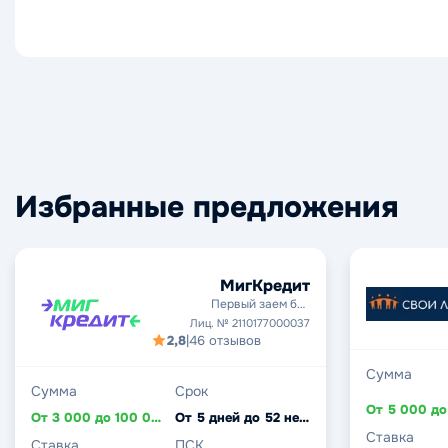
Избранные предложения
МигКредит
Первый заем без
процентов
Лиц. № 2110177000037
2,8
|
46 отзывов
Сумма
Сумма
Срок
От 3 000 до 100 000 ₽
От 5 дней до 52 недель
Ставка
Ставка
ПСК