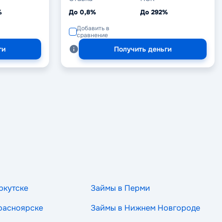
%
До 0,8%
До 292%
Добавить в
сравнение
ги
Получить деньги
ркутске
Займы в Перми
расноярске
Займы в Нижнем Новгороде