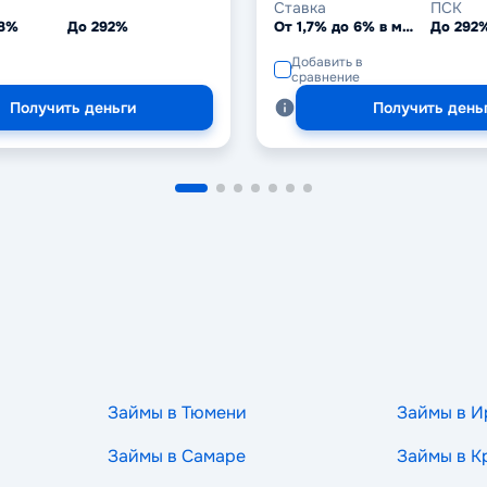
Ставка
ПСК
,8%
До 292%
От 1,7% до 6% в месяц
До 292
Добавить в
сравнение
Получить деньги
Получить день
Займы в Тюмени
Займы в И
Займы в Самаре
Займы в К