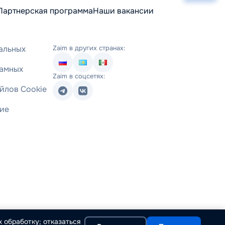
Партнерская программа
Наши вакансии
альных
Zaim в других странах:
ламных
Zaim в соцсетях:
йлов Cookie
ние
 обработку; отказаться