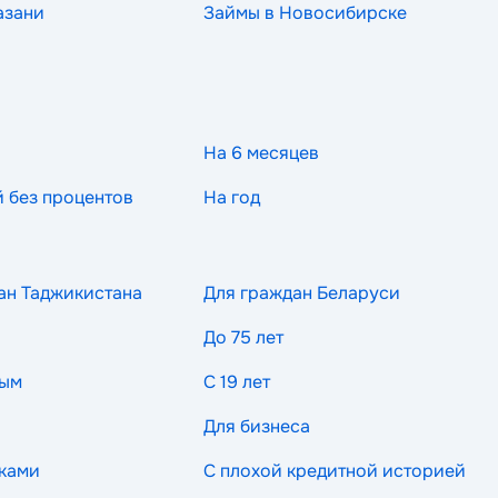
азани
Займы в Новосибирске
На 6 месяцев
й без процентов
На год
ан Таджикистана
Для граждан Беларуси
До 75 лет
ным
С 19 лет
Для бизнеса
ками
С плохой кредитной историей