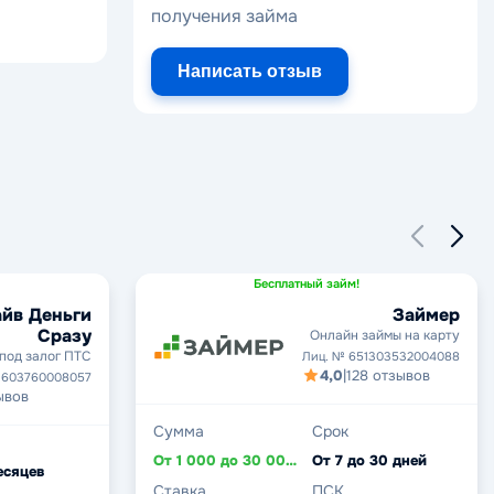
получения займа
Написать отзыв
Бесплатный займ!
йв Деньги
Займер
Сразу
Онлайн займы на карту
под залог ПТС
Лиц. № 651303532004088
4,0
|
128 отзывов
1603760008057
ывов
Сумма
Срок
От 1 000 до 30 000 ₽
От 7 до 30 дней
есяцев
Ставка
ПСК