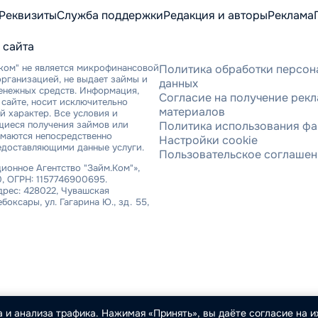
Реквизиты
Служба поддержки
Редакция и авторы
Реклама
 сайта
ком" не является микрофинансовой
Политика обработки персон
рганизацией, не выдает займы и
данных
денежных средств. Информация,
Согласие на получение рек
сайте, носит исключительно
материалов
 характер. Все условия и
щиеся получения займов или
Политика использования фа
имаются непосредственно
Настройки cookie
едоставляющими данные услуги.
Пользовательское соглаше
онное Агентство "Займ.Ком"»,
, ОГРН: 1157746900695.
рес: 428022, Чувашская
ебоксары, ул. Гагарина Ю., зд. 55,
 и анализа трафика. Нажимая «Принять», вы даёте согласие на их