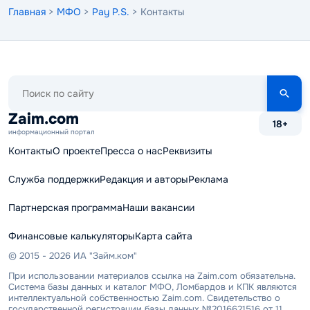
Главная
>
МФО
>
Pay P.S.
> Контакты
Поиск
по
сайту
Zaim.com
18+
информационный портал
Контакты
О проекте
Пресса о нас
Реквизиты
Служба поддержки
Редакция и авторы
Реклама
Партнерская программа
Наши вакансии
Финансовые калькуляторы
Карта сайта
© 2015 - 2026 ИА "Займ.ком"
При использовании материалов ссылка на Zaim.com обязательна.
Система базы данных и каталог МФО, Ломбардов и КПК являются
интеллектуальной собственностью Zaim.com. Свидетельство о
государственной регистрации базы данных №2016621516 от 11