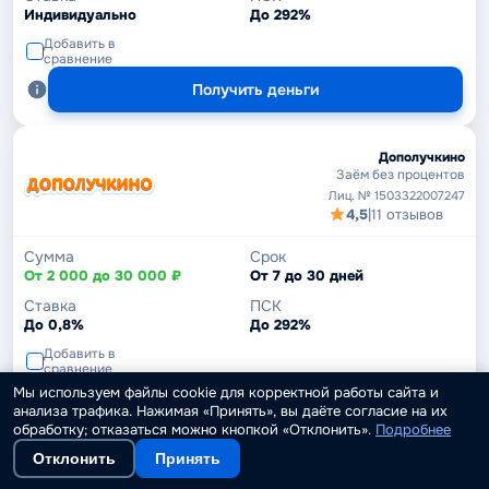
Индивидуально
До 292%
Добавить в
сравнение
Получить деньги
Дополучкино
Заём без процентов
Лиц. № 1503322007247
4,5
|
11 отзывов
Сумма
Срок
От 2 000 до 30 000 ₽
От 7 до 30 дней
Ставка
ПСК
До 0,8%
До 292%
Добавить в
сравнение
Мы используем файлы cookie для корректной работы сайта и
Получить деньги
анализа трафика. Нажимая «Принять», вы даёте согласие на их
обработку; отказаться можно кнопкой «Отклонить».
Подробнее
Отклонить
Принять