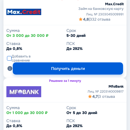
Max.Credit
Займ на банковскую карту
Лиц. № 2303045009991
4,8
|
332 отзыва
Сумма
Срок
От 3 000 до 30 000 ₽
5-30 дней
Ставка
ПСК
До 0,8%
До 292%
Добавить в
сравнение
Получить деньги
Решение за 1 минуту
MfoBank
Лиц. № 2203140009817
4,7
|
3 отзыва
Сумма
Срок
От 1 000 до 30 000 ₽
От 5 до 30 дней
Ставка
ПСК
До 0,8%
До 292%