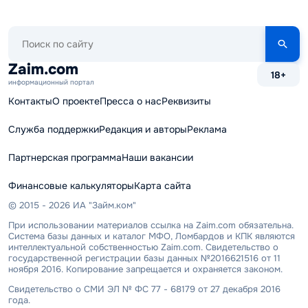
Поиск
по
сайту
Zaim.com
18+
информационный портал
Контакты
О проекте
Пресса о нас
Реквизиты
Служба поддержки
Редакция и авторы
Реклама
Партнерская программа
Наши вакансии
Финансовые калькуляторы
Карта сайта
© 2015 - 2026 ИА "Займ.ком"
При использовании материалов ссылка на Zaim.com обязательна.
Система базы данных и каталог МФО, Ломбардов и КПК являются
интеллектуальной собственностью Zaim.com. Свидетельство о
государственной регистрации базы данных №2016621516 от 11
ноября 2016. Копирование запрещается и охраняется законом.
Свидетельство о СМИ ЭЛ № ФС 77 - 68179 от 27 декабря 2016
года.