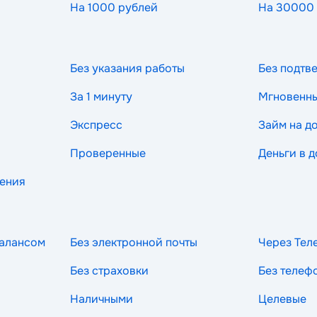
На 1000 рублей
На 30000
Без указания работы
Без подтв
За 1 минуту
Мгновенн
Экспресс
Займ на д
Проверенные
Деньги в д
рения
балансом
Без электронной почты
Через Тел
Без страховки
Без телеф
Наличными
Целевые