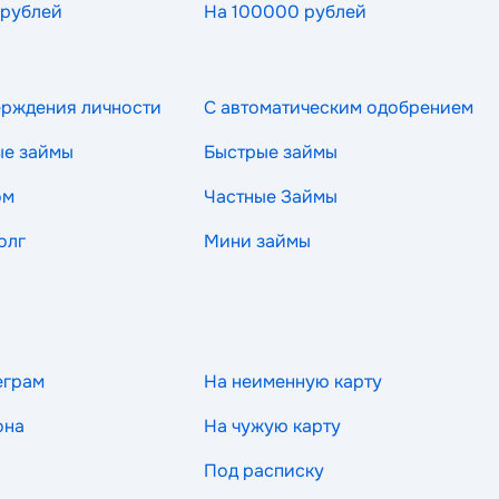
 рублей
На 100000 рублей
ерждения личности
С автоматическим одобрением
ые займы
Быстрые займы
ом
Частные Займы
олг
Мини займы
еграм
На неименную карту
она
На чужую карту
Под расписку