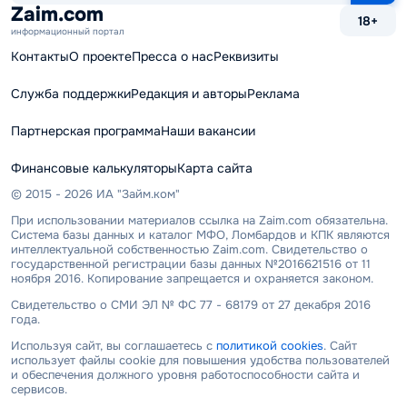
сайту
Zaim.com
18+
информационный портал
Контакты
О проекте
Пресса о нас
Реквизиты
Служба поддержки
Редакция и авторы
Реклама
Партнерская программа
Наши вакансии
Финансовые калькуляторы
Карта сайта
© 2015 - 2026 ИА "Займ.ком"
При использовании материалов ссылка на Zaim.com обязательна.
Система базы данных и каталог МФО, Ломбардов и КПК являются
интеллектуальной собственностью Zaim.com. Свидетельство о
государственной регистрации базы данных №2016621516 от 11
ноября 2016. Копирование запрещается и охраняется законом.
Свидетельство о СМИ ЭЛ № ФС 77 - 68179 от 27 декабря 2016
года.
Используя сайт, вы соглашаетесь с
политикой cookies
. Сайт
использует файлы cookie для повышения удобства пользователей
и обеспечения должного уровня работоспособности сайта и
сервисов.