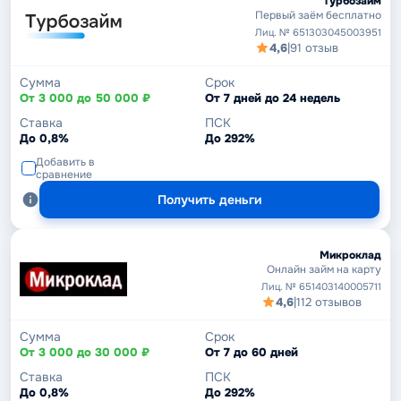
Турбозайм
Первый заём бесплатно
Лиц. № 651303045003951
4,6
|
91 отзыв
Сумма
Срок
От 3 000 до 50 000 ₽
От 7 дней до 24 недель
Ставка
ПСК
До 0,8%
До 292%
Добавить в
сравнение
Получить деньги
Микроклад
Онлайн займ на карту
Лиц. № 651403140005711
4,6
|
112 отзывов
Сумма
Срок
От 3 000 до 30 000 ₽
От 7 до 60 дней
Ставка
ПСК
До 0,8%
До 292%