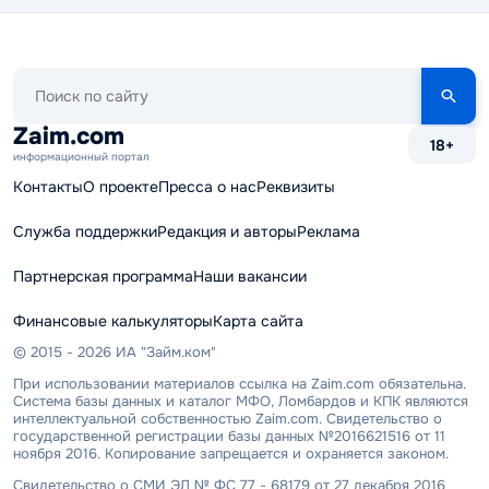
Поиск
по
сайту
Zaim.com
18+
информационный портал
Контакты
О проекте
Пресса о нас
Реквизиты
Служба поддержки
Редакция и авторы
Реклама
Партнерская программа
Наши вакансии
Финансовые калькуляторы
Карта сайта
© 2015 - 2026 ИА "Займ.ком"
При использовании материалов ссылка на Zaim.com обязательна.
Система базы данных и каталог МФО, Ломбардов и КПК являются
интеллектуальной собственностью Zaim.com. Свидетельство о
государственной регистрации базы данных №2016621516 от 11
ноября 2016. Копирование запрещается и охраняется законом.
Свидетельство о СМИ ЭЛ № ФС 77 - 68179 от 27 декабря 2016