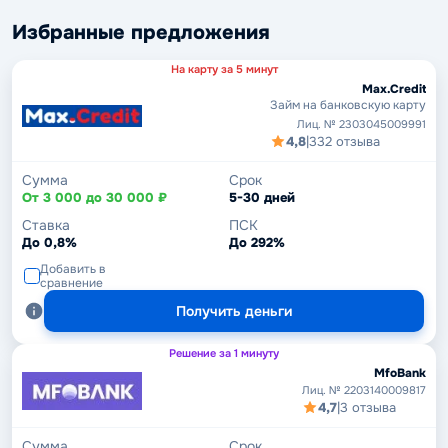
Избранные предложения
На карту за 5 минут
Max.Credit
Займ на банковскую карту
Лиц. № 2303045009991
4,8
|
332 отзыва
Сумма
Срок
От 3 000 до 30 000 ₽
5-30 дней
Ставка
ПСК
До 0,8%
До 292%
Добавить в
сравнение
Получить деньги
Решение за 1 минуту
MfoBank
Лиц. № 2203140009817
4,7
|
3 отзыва
Сумма
Срок