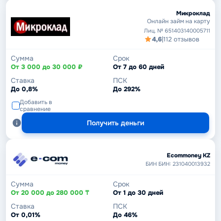
Микроклад
Онлайн займ на карту
Лиц. № 651403140005711
4,6
|
112 отзывов
Сумма
Срок
От 3 000 до 30 000 ₽
От 7 до 60 дней
Ставка
ПСК
До 0,8%
До 292%
Добавить в
сравнение
Получить деньги
Ecommoney KZ
БИН БИН: 231040013932
Сумма
Срок
От 20 000 до 280 000 ₸
От 1 до 30 дней
Ставка
ПСК
От 0,01%
До 46%