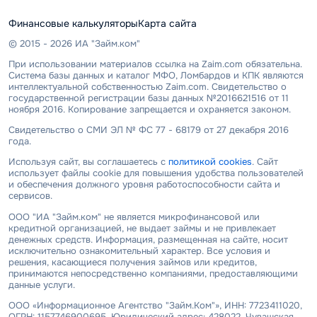
Финансовые калькуляторы
Карта сайта
© 2015 - 2026 ИА "Займ.ком"
При использовании материалов ссылка на Zaim.com обязательна.
Система базы данных и каталог МФО, Ломбардов и КПК являются
интеллектуальной собственностью Zaim.com. Свидетельство о
государственной регистрации базы данных №2016621516 от 11
ноября 2016. Копирование запрещается и охраняется законом.
Свидетельство о СМИ ЭЛ № ФС 77 - 68179 от 27 декабря 2016
года.
Используя сайт, вы соглашаетесь с
политикой cookies
. Сайт
использует файлы cookie для повышения удобства пользователей
и обеспечения должного уровня работоспособности сайта и
сервисов.
ООО "ИА "Займ.ком" не является микрофинансовой или
кредитной организацией, не выдает займы и не привлекает
денежных средств. Информация, размещенная на сайте, носит
исключительно ознакомительный характер. Все условия и
решения, касающиеся получения займов или кредитов,
принимаются непосредственно компаниями, предоставляющими
данные услуги.
ООО «Информационное Агентство "Займ.Ком"», ИНН: 7723411020,
ОГРН: 1157746900695. Юридический адрес: 428022, Чувашская