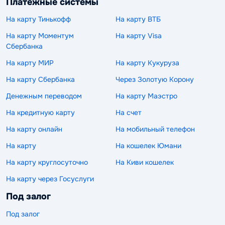
Платежные системы
На карту Тинькофф
На карту ВТБ
На карту Моментум
На карту Visa
Сбербанка
На карту МИР
На карту Кукуруза
На карту Сбербанка
Через Золотую Корону
Денежным переводом
На карту Маэстро
На кредитную карту
На счет
На карту онлайн
На мобильный телефон
На карту
На кошелек Юмани
На карту круглосуточно
На Киви кошелек
На карту через Госуслуги
Под залог
Под залог