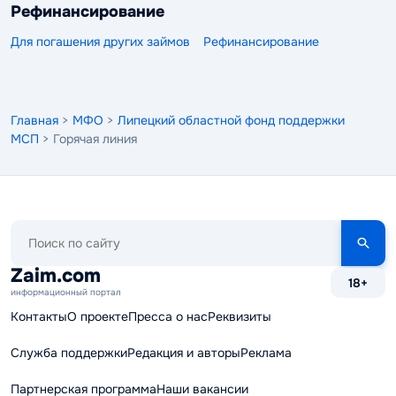
Рефинансирование
Для погашения других займов
Рефинансирование
Главная
>
МФО
>
Липецкий областной фонд поддержки
МСП
> Горячая линия
Поиск
по
сайту
Zaim.com
18+
информационный портал
Контакты
О проекте
Пресса о нас
Реквизиты
Служба поддержки
Редакция и авторы
Реклама
Партнерская программа
Наши вакансии