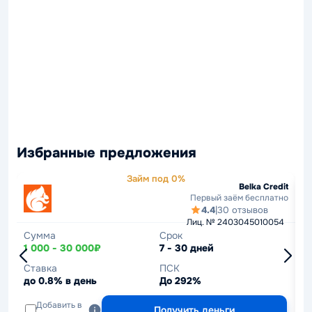
Избранные предложения
Займ под 0%
Belka Credit
Первый заём бесплатно
4.4
|
30 отзывов
Лиц. № 2403045010054
Сумма
Срок
С
1 000 - 30 000₽
7 - 30 дней
1
Ставка
ПСК
С
до 0.8% в день
До 292%
д
Добавить в
Получить деньги