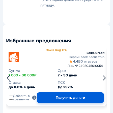
13:00.Выдача денежных средств — в
пятницу.
Избранные предложения
Займ под 0%
Belka Credit
Первый заём бесплатно
4.4
|
30 отзывов
Лиц. № 2403045010054
Сумма
Срок
С
1 000 - 30 000₽
7 - 30 дней
1
Ставка
ПСК
С
до 0.8% в день
До 292%
д
Добавить в
Получить деньги
сравнение