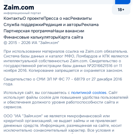
сайту
Zaim.com
18+
информационный портал
Контакты
О проекте
Пресса о нас
Реквизиты
Служба поддержки
Редакция и авторы
Реклама
Партнерская программа
Наши вакансии
Финансовые калькуляторы
Карта сайта
© 2015 - 2026 ИА "Займ.ком"
При использовании материалов ссылка на Zaim.com обязательна.
Система базы данных и каталог МФО, Ломбардов и КПК являются
интеллектуальной собственностью Zaim.com. Свидетельство о
государственной регистрации базы данных №2016621516 от 11
ноября 2016. Копирование запрещается и охраняется законом.
Свидетельство о СМИ ЭЛ № ФС 77 - 68179 от 27 декабря 2016
года.
Используя сайт, вы соглашаетесь с
политикой cookies
. Сайт
использует файлы cookie для повышения удобства пользователей
и обеспечения должного уровня работоспособности сайта и
сервисов.
ООО "ИА "Займ.ком" не является микрофинансовой или
кредитной организацией, не выдает займы и не привлекает
денежных средств. Информация, размещенная на сайте, носит
исключительно ознакомительный характер. Все условия и