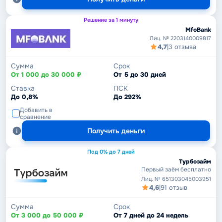
Решение за 1 минуту
MfoBank
Лиц. № 2203140009817
4,7
|
3 отзыва
Сумма
Срок
От 1 000 до 30 000 ₽
От 5 до 30 дней
Ставка
ПСК
До 0,8%
До 292%
Добавить в
сравнение
Получить деньги
Под 0% до 7 дней
Турбозайм
Первый заём бесплатно
Лиц. № 651303045003951
4,6
|
91 отзыв
Сумма
Срок
От 3 000 до 50 000 ₽
От 7 дней до 24 недель