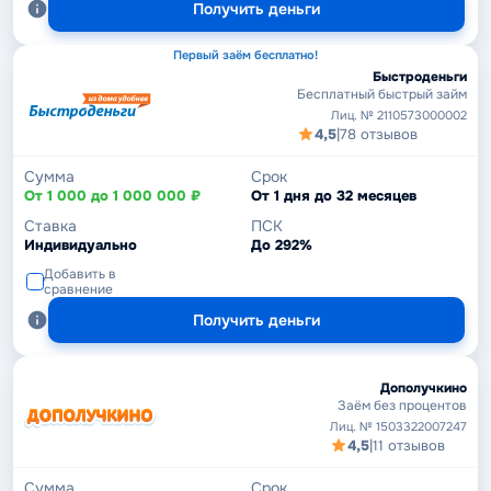
Получить деньги
Первый заём бесплатно!
Быстроденьги
Бесплатный быстрый займ
Лиц. № 2110573000002
4,5
|
78 отзывов
Сумма
Срок
От 1 000 до 1 000 000 ₽
От 1 дня до 32 месяцев
Ставка
ПСК
Индивидуально
До 292%
Добавить в
сравнение
Получить деньги
Дополучкино
Заём без процентов
Лиц. № 1503322007247
4,5
|
11 отзывов
Сумма
Срок