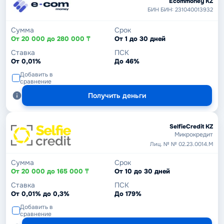
Ecommoney KZ
БИН БИН: 231040013932
Сумма
Срок
От 20 000 до 280 000 ₸
От 1 до 30 дней
Ставка
ПСК
От 0,01%
До 46%
Добавить в
сравнение
Получить деньги
SelfieCredit KZ
Микрокредит
Лиц. № № 02.23.0014.М
Сумма
Срок
От 20 000 до 165 000 ₸
От 10 до 30 дней
Ставка
ПСК
От 0,01% до 0,3%
До 179%
Добавить в
сравнение