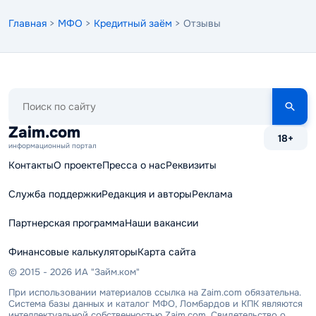
Главная
>
МФО
>
Кредитный заём
> Отзывы
Поиск
по
сайту
Zaim.com
18+
информационный портал
Контакты
О проекте
Пресса о нас
Реквизиты
Служба поддержки
Редакция и авторы
Реклама
Партнерская программа
Наши вакансии
Финансовые калькуляторы
Карта сайта
© 2015 - 2026 ИА "Займ.ком"
При использовании материалов ссылка на Zaim.com обязательна.
Система базы данных и каталог МФО, Ломбардов и КПК являются
интеллектуальной собственностью Zaim.com. Свидетельство о