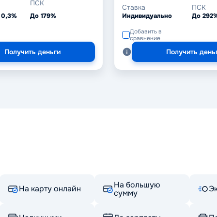
ПСК
Ставка
ПСК
 0,3%
До 179%
Индивидуально
До 292
Добавить в
сравнение
Получить деньги
Получить день
На большую
На карту онлайн
Э
сумму