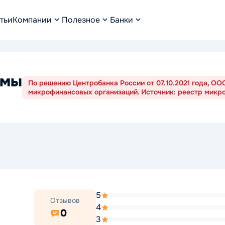
тьи
Компании
Полезное
Банки
ймы
По решению Центробанка России от 07.10.2021 года, О
микрофинансовых организаций. Источник: реестр микр
5
Отзывов
4
0
3