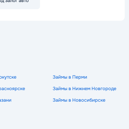
д залог авто
ркутске
Займы в Перми
расноярске
Займы в Нижнем Новгороде
азани
Займы в Новосибирске