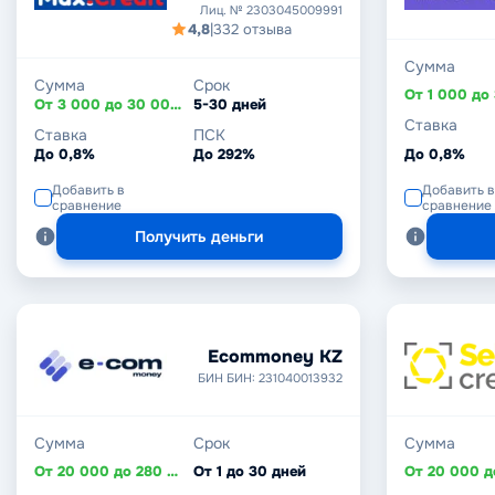
Лиц. № 2303045009991
4,8
|
332 отзыва
Сумма
Сумма
Срок
От 3 000 до 30 000 ₽
5-30 дней
Ставка
Ставка
ПСК
До 0,8%
До 292%
До 0,8%
Добавить в
Добавить в
сравнение
сравнение
Получить деньги
Ecommoney KZ
БИН БИН: 231040013932
Сумма
Срок
Сумма
От 20 000 до 280 000 ₸
От 1 до 30 дней