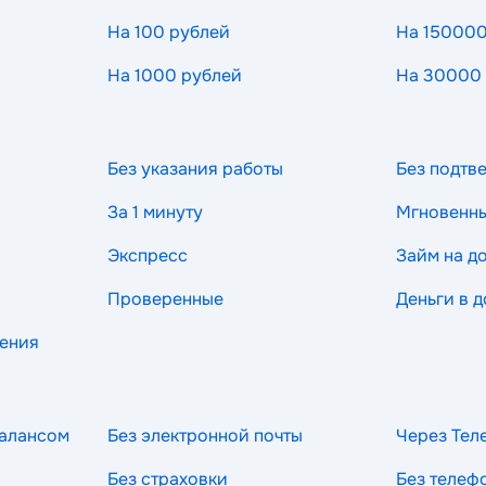
На 100 рублей
На 150000
На 1000 рублей
На 30000
Без указания работы
Без подтв
За 1 минуту
Мгновенн
Экспресс
Займ на д
Проверенные
Деньги в д
рения
балансом
Без электронной почты
Через Тел
Без страховки
Без телеф