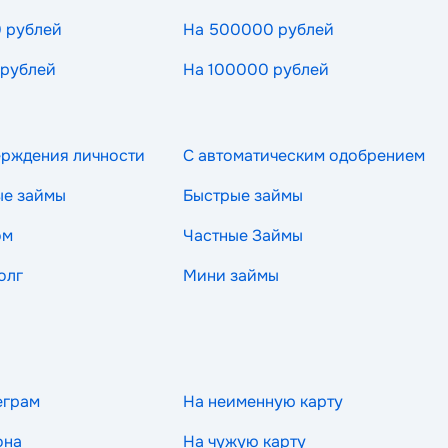
 рублей
На 500000 рублей
 рублей
На 100000 рублей
ерждения личности
С автоматическим одобрением
ые займы
Быстрые займы
ом
Частные Займы
олг
Мини займы
еграм
На неименную карту
она
На чужую карту