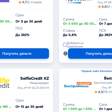
4,7
|
3 отзыва
Лиц. № 65
4,6
|
91
Срок
Сумма
Срок
От 1 000 до 30 000 ₽
От 5 до 30 дней
От 3 000 до 50 000 ₽
ПСК
Ставка
ПСК
До 292%
До 0,8%
До 292
Добавить в
сравнение
Получить деньги
Получить день
Первый заём бесплатн
Быс
SelfieCredit KZ
Бесплатный
Микрокредит
Лиц. №
Лиц. № № 02.23.0014.М
4,5
|
78 о
Срок
Сумма
Срок
От 20 000 до 165 000 ₸
От 10 до 30 дней
От 1 000 до 1 000 000 ₽