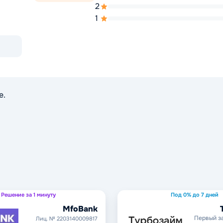
2
1
е.
Решение за 1 минуту
Под 0% до 7 дней
MfoBank
Первый з
Лиц. № 2203140009817