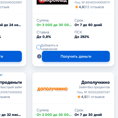
1303045003951
Лиц. № 651403140005711
 отзыв
4,6
|
112 отзывов
Сумма
Срок
От 7 дней до 24 недель
От 3 000 до 30 000 ₽
От 7 до 60 дней
Ставка
ПСК
%
До 0,8%
До 292%
Добавить в
сравнение
ги
Получить деньги
о!
троденьги
Дополучкино
 быстрый займ
Заём без процентов
 2110573000002
Лиц. № 1503322007247
тзывов
4,5
|
11 отзывов
Сумма
Срок
От 1 дня до 32 месяцев
От 2 000 до 30 000 ₽
От 7 до 30 дней