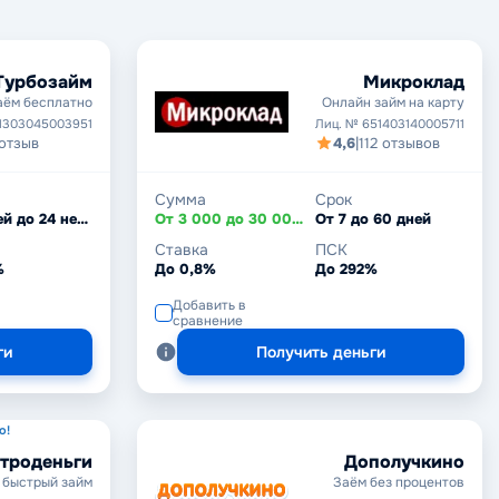
Турбозайм
Микроклад
аём бесплатно
Онлайн займ на карту
1303045003951
Лиц. № 651403140005711
 отзыв
4,6
|
112 отзывов
Сумма
Срок
От 7 дней до 24 недель
От 3 000 до 30 000 ₽
От 7 до 60 дней
Ставка
ПСК
%
До 0,8%
До 292%
Добавить в
сравнение
ги
Получить деньги
о!
троденьги
Дополучкино
 быстрый займ
Заём без процентов