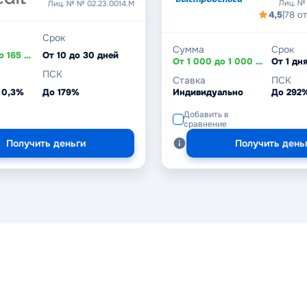
Лиц. №
Лиц. № № 02.23.0014.М
4,5
|
78 о
Срок
Сумма
Срок
От 20 000 до 165 000 ₸
От 10 до 30 дней
От 1 000 до 1 000 000 ₽
ПСК
Ставка
ПСК
 0,3%
До 179%
Индивидуально
До 292
Добавить в
сравнение
Получить деньги
Получить день