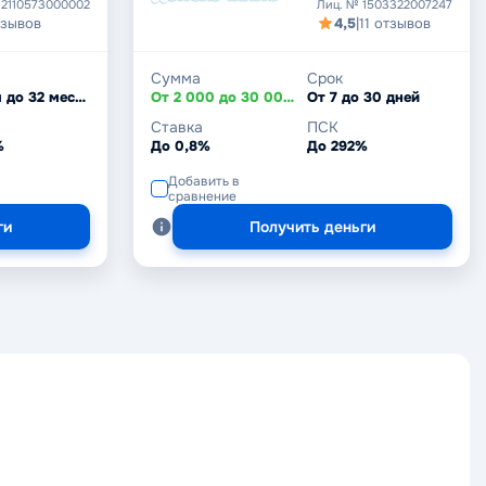
 2110573000002
Лиц. № 1503322007247
тзывов
4,5
|
11 отзывов
Сумма
Срок
От 1 дня до 32 месяцев
От 2 000 до 30 000 ₽
От 7 до 30 дней
Ставка
ПСК
%
До 0,8%
До 292%
Добавить в
сравнение
ги
Получить деньги