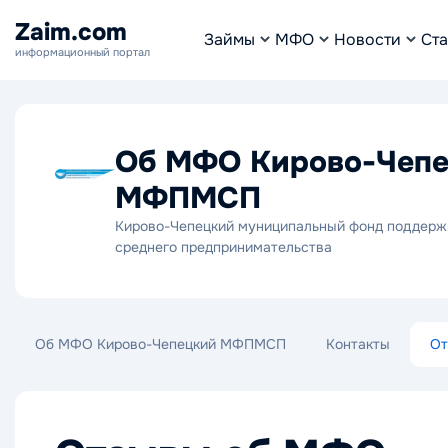
Zaim.com
Займы
МФО
Новости
Ста
информационный портал
Об МФО Кирово-Чеп
МФПМСП
Кирово-Чепецкий муниципальный фонд поддерж
среднего предпринимательства
Об МФО Кирово-Чепецкий МФПМСП
Контакты
От