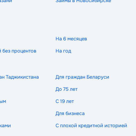
азани
Займы в Новосибирске
На 6 месяцев
й без процентов
На год
ан Таджикистана
Для граждан Беларуси
До 75 лет
ным
С 19 лет
Для бизнеса
ками
С плохой кредитной историей