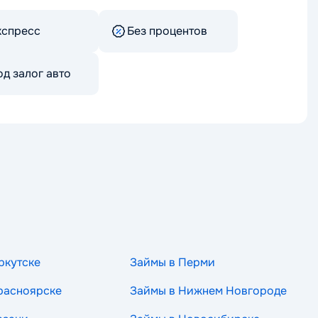
кспресс
Без процентов
д залог авто
ркутске
Займы в Перми
расноярске
Займы в Нижнем Новгороде