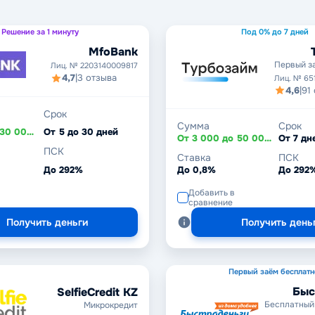
Решение за 1 минуту
Под 0% до 7 дней
MfoBank
Первый з
Лиц. № 2203140009817
4,7
|
3 отзыва
Лиц. № 65
4,6
|
91
Срок
Сумма
Срок
От 1 000 до 30 000 ₽
От 5 до 30 дней
От 3 000 до 50 000 ₽
ПСК
Ставка
ПСК
До 292%
До 0,8%
До 292
Добавить в
сравнение
Получить деньги
Получить день
Первый заём бесплатн
Быс
SelfieCredit KZ
Бесплатный
Микрокредит