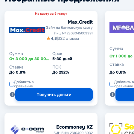
На карту за 5 минут
Max.Credit
Займ на банковскую карту
Лиц. № 2303045009991
4,8
|
332 отзыва
Сумма
Сумма
Срок
От 3 000 до 30 000 ₽
5-30 дней
Ставка
Ставка
ПСК
До 0,8%
До 292%
До 0,8%
Добавить в
Добавить в
сравнение
сравнение
Получить деньги
Ecommoney KZ
БИН БИН: 231040013932