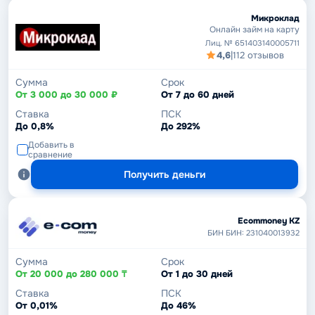
Микроклад
Онлайн займ на карту
Лиц. № 651403140005711
4,6
|
112 отзывов
Сумма
Срок
От 3 000 до 30 000 ₽
От 7 до 60 дней
Ставка
ПСК
До 0,8%
До 292%
Добавить в
сравнение
Получить деньги
Ecommoney KZ
БИН БИН: 231040013932
Сумма
Срок
От 20 000 до 280 000 ₸
От 1 до 30 дней
Ставка
ПСК
От 0,01%
До 46%