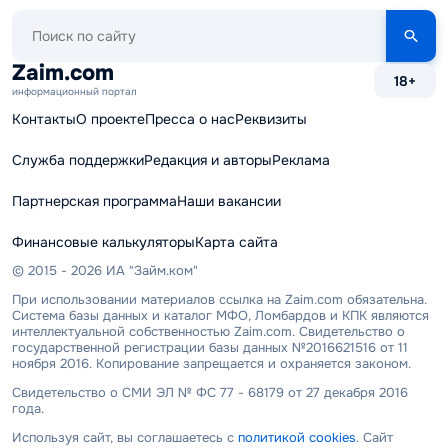
Поиск
по
сайту
Zaim.com
18+
информационный портал
Контакты
О проекте
Пресса о нас
Реквизиты
Служба поддержки
Редакция и авторы
Реклама
Партнерская программа
Наши вакансии
Финансовые калькуляторы
Карта сайта
© 2015 - 2026 ИА "Займ.ком"
При использовании материалов ссылка на Zaim.com обязательна.
Система базы данных и каталог МФО, Ломбардов и КПК являются
интеллектуальной собственностью Zaim.com. Свидетельство о
государственной регистрации базы данных №2016621516 от 11
ноября 2016. Копирование запрещается и охраняется законом.
Свидетельство о СМИ ЭЛ № ФС 77 - 68179 от 27 декабря 2016
года.
Используя сайт, вы соглашаетесь с
политикой cookies
. Сайт