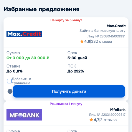
Избранные предложения
На карту за 5 минут
Max.Credit
Займ на банковскую карту
Лиц. № 2303045009991
4,8
|
332 отзыва
Сумма
Срок
От 3 000 до 30 000 ₽
5-30 дней
Ставка
ПСК
До 0,8%
До 292%
Добавить в
сравнение
Получить деньги
Решение за 1 минуту
MfoBank
Лиц. № 2203140009817
4,7
|
3 отзыва
Сумма
Срок