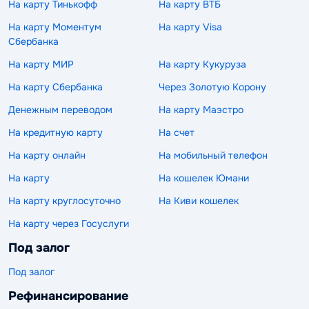
На карту Тинькофф
На карту ВТБ
На карту Моментум
На карту Visa
Сбербанка
На карту МИР
На карту Кукуруза
На карту Сбербанка
Через Золотую Корону
Денежным переводом
На карту Маэстро
На кредитную карту
На счет
На карту онлайн
На мобильный телефон
На карту
На кошелек Юмани
На карту круглосуточно
На Киви кошелек
На карту через Госуслуги
Под залог
Под залог
Рефинансирование