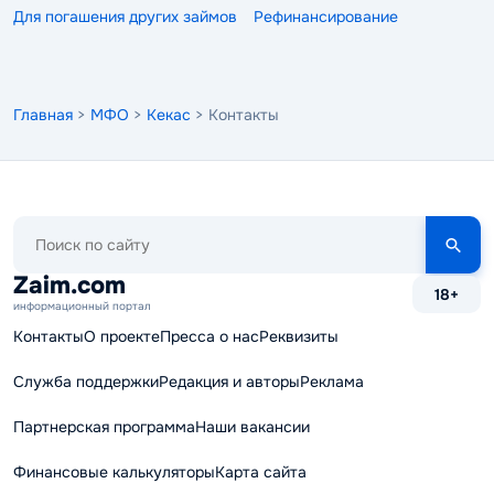
Для погашения других займов
Рефинансирование
Главная
>
МФО
>
Кекас
> Контакты
Поиск
по
сайту
Zaim.com
18+
информационный портал
Контакты
О проекте
Пресса о нас
Реквизиты
Служба поддержки
Редакция и авторы
Реклама
Партнерская программа
Наши вакансии
Финансовые калькуляторы
Карта сайта