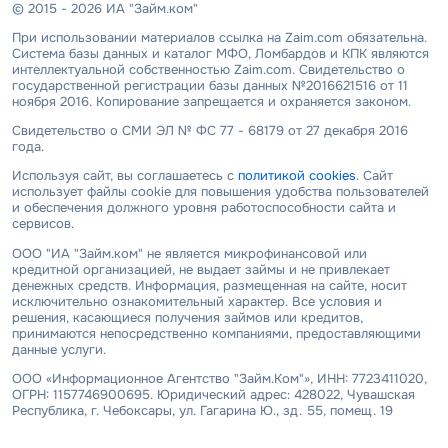
© 2015 - 2026 ИА "Займ.ком"
При использовании материалов ссылка на Zaim.com обязательна.
Система базы данных и каталог МФО, Ломбардов и КПК являются
интеллектуальной собственностью Zaim.com. Свидетельство о
государственной регистрации базы данных №2016621516 от 11
ноября 2016. Копирование запрещается и охраняется законом.
Свидетельство о СМИ ЭЛ № ФС 77 - 68179 от 27 декабря 2016
года.
Используя сайт, вы соглашаетесь с
политикой cookies
. Сайт
использует файлы cookie для повышения удобства пользователей
и обеспечения должного уровня работоспособности сайта и
сервисов.
ООО "ИА "Займ.ком" не является микрофинансовой или
кредитной организацией, не выдает займы и не привлекает
денежных средств. Информация, размещенная на сайте, носит
исключительно ознакомительный характер. Все условия и
решения, касающиеся получения займов или кредитов,
принимаются непосредственно компаниями, предоставляющими
данные услуги.
ООО «Информационное Агентство "Займ.Ком"», ИНН: 7723411020,
ОГРН: 1157746900695. Юридический адрес: 428022, Чувашская
Республика, г. Чебоксары, ул. Гагарина Ю., зд. 55, помещ. 19