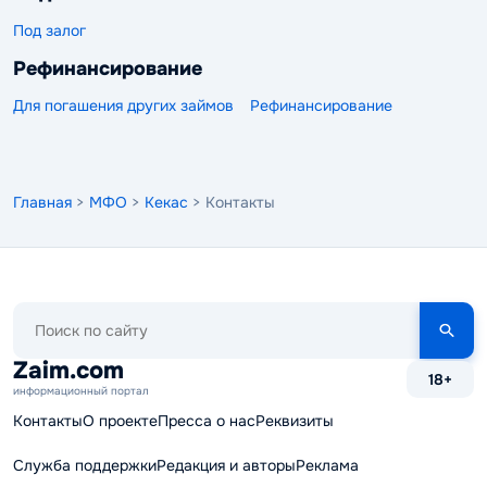
Под залог
Рефинансирование
Для погашения других займов
Рефинансирование
Главная
>
МФО
>
Кекас
> Контакты
Поиск
по
сайту
Zaim.com
18+
информационный портал
Контакты
О проекте
Пресса о нас
Реквизиты
Служба поддержки
Редакция и авторы
Реклама