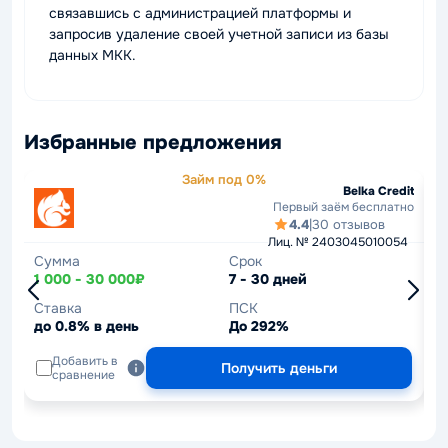
связавшись с администрацией платформы и
запросив удаление своей учетной записи из базы
данных МКК.
Избранные предложения
Займ под 0%
Belka Credit
Первый заём бесплатно
4.4
|
30 отзывов
Лиц. № 2403045010054
Сумма
Срок
С
1 000 - 30 000₽
7 - 30 дней
1
Ставка
ПСК
С
до 0.8% в день
До 292%
д
Добавить в
Получить деньги
сравнение