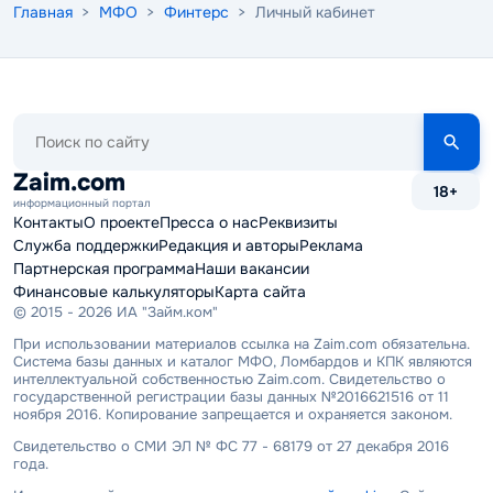
Главная
>
МФО
>
Финтерс
> Личный кабинет
Поиск
по
сайту
Zaim.com
18+
информационный портал
Контакты
О проекте
Пресса о нас
Реквизиты
Служба поддержки
Редакция и авторы
Реклама
Партнерская программа
Наши вакансии
Финансовые калькуляторы
Карта сайта
© 2015 - 2026 ИА "Займ.ком"
При использовании материалов ссылка на Zaim.com обязательна.
Система базы данных и каталог МФО, Ломбардов и КПК являются
интеллектуальной собственностью Zaim.com. Свидетельство о
государственной регистрации базы данных №2016621516 от 11
ноября 2016. Копирование запрещается и охраняется законом.
Свидетельство о СМИ ЭЛ № ФС 77 - 68179 от 27 декабря 2016
года.