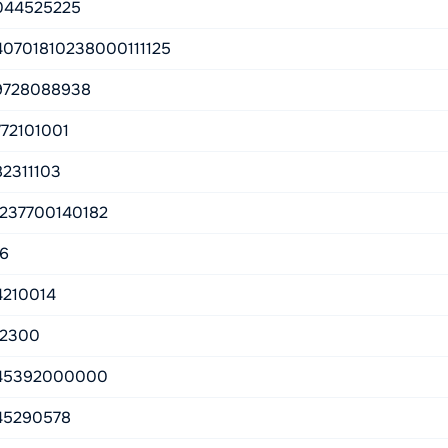
044525225
40701810238000111125
9728088938
772101001
82311103
1237700140182
16
4210014
12300
45392000000
45290578