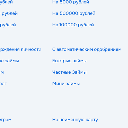
ублей
На 5000 рублей
 рублей
На 500000 рублей
 рублей
На 100000 рублей
ерждения личности
С автоматическим одобрением
ые займы
Быстрые займы
ом
Частные Займы
олг
Мини займы
еграм
На неименную карту