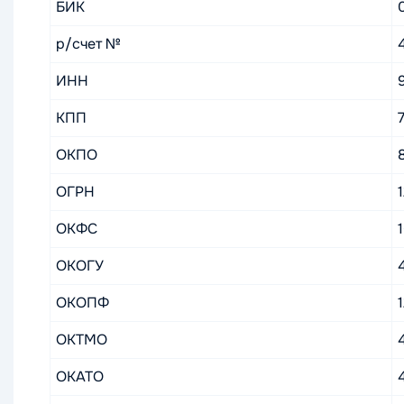
БИК
р/счет №
ИНН
КПП
ОКПО
ОГРН
ОКФС
ОКОГУ
ОКОПФ
ОКТМО
ОКАТО